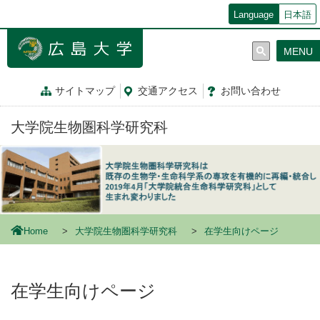
メ
Language
日本語
イ
ン
MENU
コ
ン
テ
サイトマップ
交通
アクセス
お問
い
合
わ
せ
ン
ツ
大学院生物圏科学研究科
に
移
動
Home
大学院生物圏科学研究科
在学生向けページ
在学生向けページ