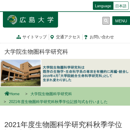
メ
Language
日本語
イ
ン
MENU
コ
ン
テ
サイトマップ
交通
アクセス
お問
い
合
わ
せ
ン
ツ
大学院生物圏科学研究科
に
移
動
Home
大学院生物圏科学研究科
2021年度生物圏科学研究科秋季学位記授与式を行いました
2021年度生物圏科学研究科秋季学位