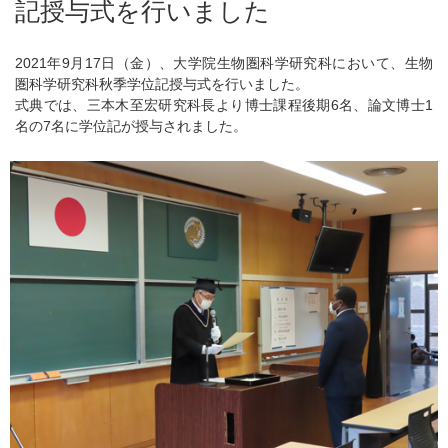
記授与式を行いました
2021年9月17日（金）、大学院生物圏科学研究科において、生物
圏科学研究科秋季学位記授与式を行いました。
式典では、三本木至宏研究科長より博士課程後期6名、論文博士1
名の7名に学位記が授与されました。