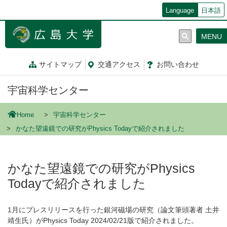
メ
Language
日本語
イ
ン
MENU
コ
ン
テ
サイトマップ
交通
アクセス
お問
い
合
わ
せ
ン
ツ
宇宙科学センター
に
移
動
Home
宇宙科学センター
かなた望遠鏡での研究がPhysics Todayで紹介されました
かなた望遠鏡での研究がPhysics
Todayで紹介されました
1月にプレスリリースを行った銀河磁場の研究（論文筆頭著者 土井
靖生氏）がPhysics Today 2024/02/21版で紹介されました。