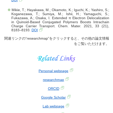
Mikie, T.; Hayakawa, M.; Okamoto, K.; Iguchi, K.; Yashiro, S.;
Koganezawa, T.; Sumiya, M.; Ishii, H.; Yamaguchi, S.;
Fukazawa, A.; Osaka, I. Extended π Electron Delocalization
in Quinoid-Based Conjugated Polymers Boosts Intrachain
Charge Carrier Transport. Chem. Mater. 2021, 33 (21),
8183–8193.
DOI
関連リンクの“researchmap”をクリックすると、その他の論文情報
をご覧いただけます。
Personal webpage
researchmap
ORCID
Google Scholar
Lab webpage