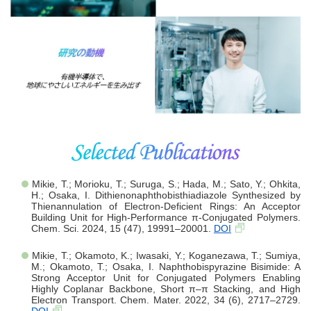
Mikie, T.; Morioku, T.; Suruga, S.; Hada, M.; Sato, Y.; Ohkita,
H.; Osaka, I. Dithienonaphthobisthiadiazole Synthesized by
Thienannulation of Electron-Deficient Rings: An Acceptor
Building Unit for High-Performance π-Conjugated Polymers.
Chem. Sci. 2024, 15 (47), 19991–20001.
DOI
Mikie, T.; Okamoto, K.; Iwasaki, Y.; Koganezawa, T.; Sumiya,
M.; Okamoto, T.; Osaka, I. Naphthobispyrazine Bisimide: A
Strong Acceptor Unit for Conjugated Polymers Enabling
Highly Coplanar Backbone, Short π–π Stacking, and High
Electron Transport. Chem. Mater. 2022, 34 (6), 2717–2729.
DOI