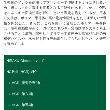
半導体のインクを使用してプリンターで印刷するように造れるた
め、低コスト化に資する電源となる可能性がある。しかし、OPV
はエネルギー変換効率が低い、という課題を抱えているが、三木
江先生は、ポリマー半導体に高い電荷輸送性をもたらす新しいπ骨
格を開発した。さらに、これを用いて合成したポリマー半導体
は、電荷移動度が高く、OPVのエネルギー変換効率を大きく向上
させることに成功。開発したポリマー半導体を太陽電池以外の有
機デバイスや、水分解を行う光触媒としても活用したい、と研究
を進めている。
HIRAKU-Globalについて
HG教員 (HGR) 紹介
HGR (研究分野別)
HGR (第六期)
HGR (第五期)