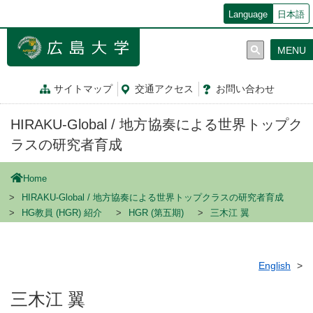
メ
Language
日本語
イ
ン
MENU
コ
ン
テ
サイトマップ
交通
アクセス
お問
い
合
わ
せ
ン
ツ
HIRAKU-Global / 地方協奏による世界トップク
に
移
ラスの研究者育成
動
Home
HIRAKU-Global / 地方協奏による世界トップクラスの研究者育成
HG教員 (HGR) 紹介
HGR (第五期)
三木江 翼
English
三木江 翼