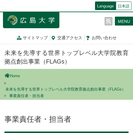
メ
Language
日本語
イ
ン
MENU
コ
ン
テ
サイトマップ
交通
アクセス
お問
い
合
わ
せ
ン
ツ
未来を先導する世界トップレベル大学院教育
に
移
拠点創出事業（FLAGs）
動
Home
未来を先導する世界トップレベル大学院教育拠点創出事業（FLAGs）
事業責任者・担当者
事業責任者・担当者