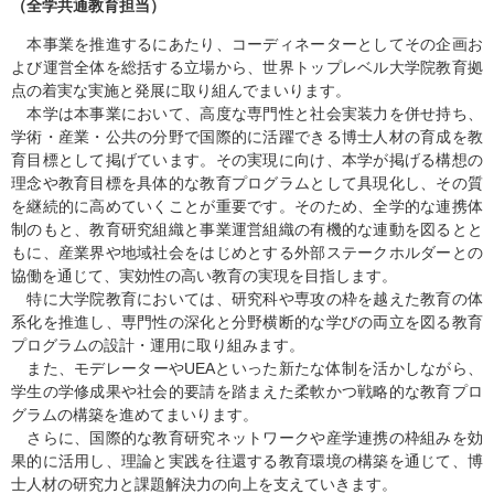
（全学共通教育担当）
本事業を推進するにあたり、コーディネーターとしてその企画お
よび運営全体を総括する立場から、世界トップレベル大学院教育拠
点の着実な実施と発展に取り組んでまいります。
本学は本事業において、高度な専門性と社会実装力を併せ持ち、
学術・産業・公共の分野で国際的に活躍できる博士人材の育成を教
育目標として掲げています。その実現に向け、本学が掲げる構想の
理念や教育目標を具体的な教育プログラムとして具現化し、その質
を継続的に高めていくことが重要です。そのため、全学的な連携体
制のもと、教育研究組織と事業運営組織の有機的な連動を図るとと
もに、産業界や地域社会をはじめとする外部ステークホルダーとの
協働を通じて、実効性の高い教育の実現を目指します。
特に大学院教育においては、研究科や専攻の枠を越えた教育の体
系化を推進し、専門性の深化と分野横断的な学びの両立を図る教育
プログラムの設計・運用に取り組みます。
また、モデレーターやUEAといった新たな体制を活かしながら、
学生の学修成果や社会的要請を踏まえた柔軟かつ戦略的な教育プロ
グラムの構築を進めてまいります。
さらに、国際的な教育研究ネットワークや産学連携の枠組みを効
果的に活用し、理論と実践を往還する教育環境の構築を通じて、博
士人材の研究力と課題解決力の向上を支えていきます。