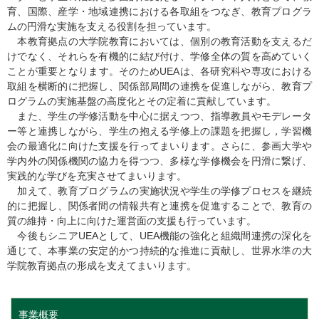
育、国際、産学・地域連携における各取組をつなぎ、教育プログラ
ムの円滑な実施を支える役割を担っています。
本教育拠点の大学院教育においては、個別の教育活動を支えるだ
けでなく、それらを有機的に結び付け、学修全体の質を高めていく
ことが重要となります。そのためUEAは、各研究科や専攻における
取組を横断的に把握し、関係部局間の連携を促進しながら、教育プ
ログラムの実施基盤の高度化とその定着に貢献しています。
また、学生の学修活動を中心に据えつつ、指導教員やモデレータ
ー等と連携しながら、学生の抱える学修上の課題を把握し，学習機
会の最適化に向けた支援を行ってまいります。さらに、参画大学や
学内外の関係機関の協力を得つつ、多様な学修機会を円滑に繋げ、
実践的な学びを充実させてまいります。
加えて、教育プログラムの実施状況や学生の学修プロセスを継続
的に把握し、関係者間の情報共有と連携を促進することで、教育の
質の維持・向上に向けた運営面の支援も行っています。
今後もシニアUEAとして、UEA機能の強化と組織間連携の深化を
通じて、本事業の安定的かつ持続的な推進に貢献し、世界水準の大
学院教育拠点の形成を支えてまいります。
事業概要