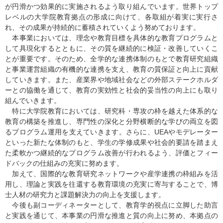
が円滑かつ効果的に実施されるよう取り組んでいます。世界トップ
レベルの大学院教育拠点の形成に向けて、各取組が着実に実行さ
れ、その成果が持続的に蓄積されていくよう努めております。
本事業においては、理念や教育目標を具体的な教育プログラムと
して具現化するとともに、その質を継続的に検証・改善していくこ
とが重要です。そのため、全学的な連携体制のもとで教育研究組織
と事業運営組織の有機的な連携を支え、教育の質保証と向上に貢献
していきます。また、産業界や地域社会などの外部ステークホルダ
ーとの協働を通じて、教育の実効性と社会的妥当性の向上にも取り
組んでいきます。
特に大学院教育においては、研究科・専攻の枠を越えた体系的な
教育の構築を推進し、専門性の深化と分野横断的な学びの両立を図
るプログラム運用を支えていきます。さらに、
UEA
やモデレーター
といった新たな体制のもと、学生の学修成果や社会的要請を踏まえ
た柔軟かつ継続的なプログラム改善が行われるよう、評価とフィー
ドバックの仕組みの充実に努めます。
加えて、国際的な教育研究ネットワークや産学連携の枠組みを活
用し、理論と実践を往還する教育環境の充実に寄与することで、博
士人材の研究力と課題解決力の向上を支援します。
今後も副コーディネーターとして、教育学的視点に立脚した助言
と実践を通じて、本事業の円滑な推進と質の向上に努め、本拠点の