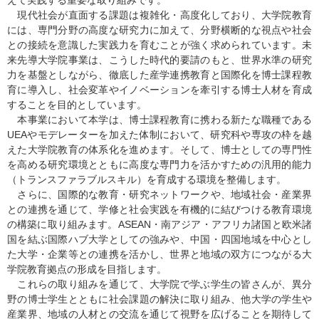
現代社会が直面する課題は複雑化・高度化しており、大学院教育
には、専門分野の高度な研究力に加えて、分野横断的な視点や社会
との接続を意識した実践力を育むことが強く求められています。未
来先導大学院事業は、こうした時代的要請のもと、世界水準の研究
力を基盤としながら、徹底した産学連携教育と国際化を博士課程教
育に導入し、社会変革やイノベーションを牽引する博士人材を育成
することを目的としています。
本事業において本学は、博士課程教育に携わる新たな職種である
UEAやモデレーターを加えた体制において、研究科や専攻の枠を越
えた大学院教育の体系化を進めます。そして、博士としての専門性
を高める研究環境とともに高度な専門力を活かすための汎用的能力
（トランスファラブルスキル）を育成する環境を整備します。
さらに、国際的な教育・研究ネットワークや、地域社会・産業界
との連携を通じて、学修と社会実践を有機的に結びつける教育環境
の構築に取り組みます。ASEAN・南アジア・アフリカ諸国と欧米諸
国を結ぶ国際ハブ大学としての強みや、中国・四国地域を中心とし
た大学・企業等との連携を活かし、世界と地域の双方につながる大
学院教育拠点の形成を目指します。
これらの取り組みを通じて、大学院で学ぶ学生の皆さんが、異分
野の博士学生とともに社会課題の解決に取り組み、他大学の学生や
産業界、地域の人材との交流を通じて視野を広げることを期待して