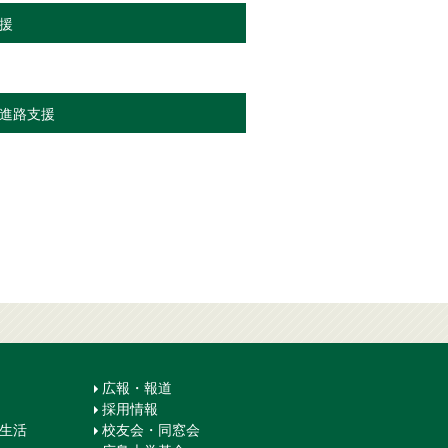
援
進路支援
広報・報道
採用情報
生生活
校友会・同窓会