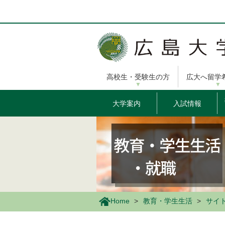
メ
イ
ン
コ
ン
テ
ン
高校生・受験生の方
広大へ留学
ツ
に
移
大学案内
入試情報
動
Home
教育・学生生活
サイ