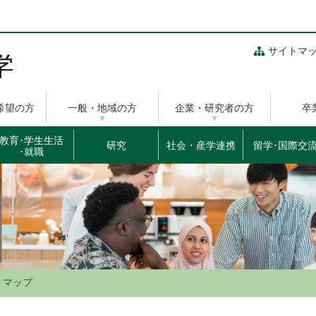
サイトマ
希望の方
一般・地域の方
企業・研究者の方
卒
教育･学生生活
研究
社会・産学連携
留学･国際交
･就職
トマップ