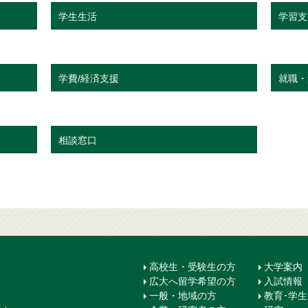
学生生活
学習支
学費/経済支援
就職・
相談窓口
高校生・受験生の方
大学案内
広大へ留学希望の方
入試情報
一般・地域の方
教育･学