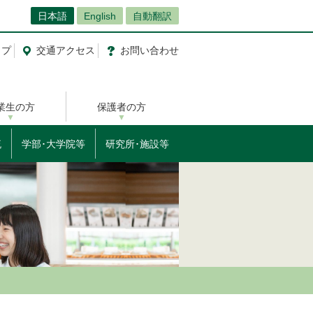
日本語
English
自動翻訳
ップ
交通
アクセス
お問
い
合
わ
せ
業生の方
保護者の方
流
学部･大学院等
研究所･施設等