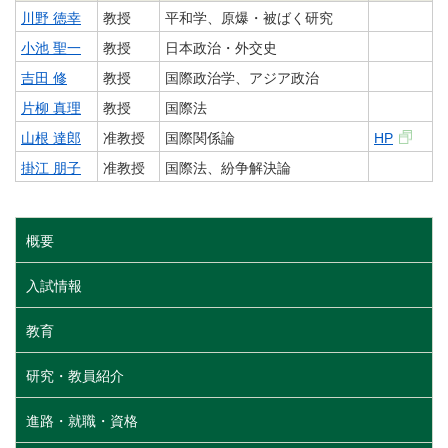
川野 徳幸
教授
平和学、原爆・被ばく研究
小池 聖一
教授
日本政治・外交史
吉田 修
教授
国際政治学、アジア政治
片柳 真理
教授
国際法
山根 達郎
准教授
国際関係論
HP
掛江 朋子
准教授
国際法、紛争解決論
概要
入試情報
教育
研究・教員紹介
進路・就職・資格