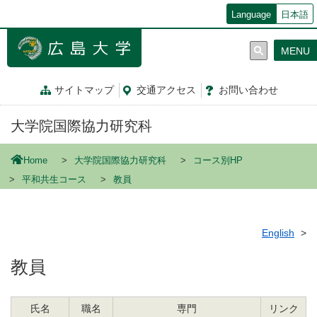
メ
Language
日本語
イ
ン
MENU
コ
ン
テ
サイトマップ
交通
アクセス
お問
い
合
わ
せ
ン
ツ
大学院国際協力研究科
に
移
動
Home
大学院国際協力研究科
コース別HP
平和共生コース
教員
English
教員
氏名
職名
専門
リンク