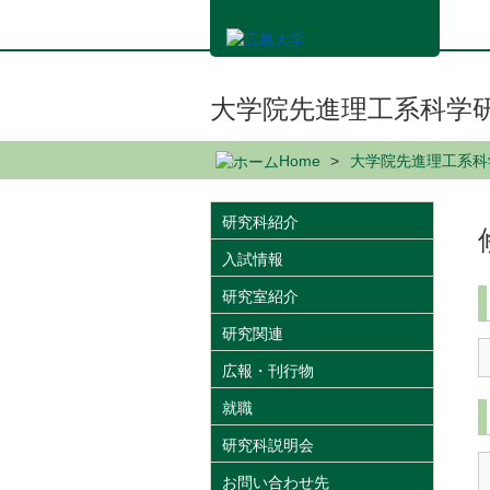
メ
イ
ン
コ
ン
大学院先進理工系科学
テ
ン
Home
大学院先進理工系科
ツ
に
移
研究科紹介
動
入試情報
研究室紹介
研究関連
広報・刊行物
就職
研究科説明会
お問い合わせ先