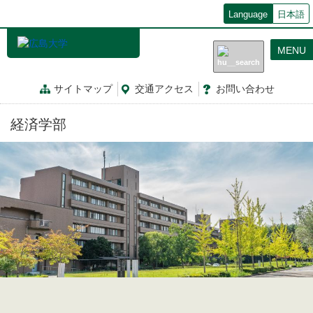
メ
Language
日本語
イ
ン
MENU
コ
ン
テ
サイトマップ
交通
アクセス
お問
い
合
わ
せ
ン
ツ
経済学部
に
移
動