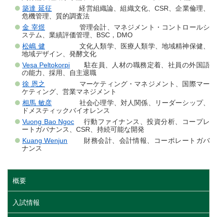
築達 延征
経営組織論、組織文化、CSR、企業倫理、
危機管理、質的調査法
金 宰煜
管理会計、マネジメント・コントロールシ
ステム、業績評価管理、BSC，DMO
松嶋 健
文化人類学、医療人類学、地域精神保健、
地域デザイン、発酵文化
Vesa Peltokorpi
駐在員、人材の職務定着、社員の外国語
の能力、採用、自主退職
徐 恩之
マーケティング・マネジメント、国際マー
ケティング、営業マネジメント
相馬 敏彦
社会心理学、対人関係、リーダーシップ、
ドメスティックバイオレンス
Vuong Bao Ngoc
行動ファイナンス、投資分析、コープレ
ートガバナンス、CSR、持続可能な開発
Kuang Wenjun
財務会計、会計情報、コーポレートガバ
ナンス
概要
入試情報