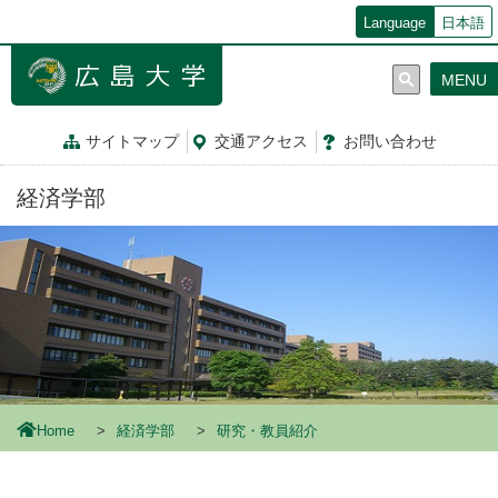
メ
Language
日本語
イ
ン
MENU
コ
ン
テ
サイトマップ
交通
アクセス
お問
い
合
わ
せ
ン
ツ
経済学部
に
移
動
Home
経済学部
研究・教員紹介