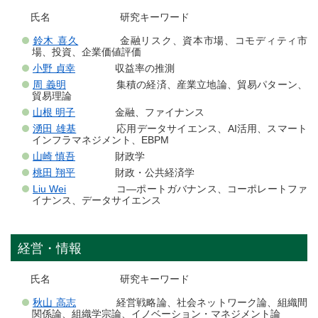
氏名 研究キーワード
鈴木 喜久
金融リスク、資本市場、コモディティ市
場、投資、企業価値評価
小野 貞幸
収益率の推測
周 義明
集積の経済、産業立地論、貿易パターン、
貿易理論
山根 明子
金融、ファイナンス
湧田 雄基
応用データサイエンス、AI活用、スマート
インフラマネジメント、EBPM
山崎 慎吾
財政学
桃田 翔平
財政・公共経済学
Liu Wei
コ―ポートガバナンス、コーポレートファ
イナンス、データサイエンス
経営・情報
氏名 研究キーワード
秋山 高志
経営戦略論、社会ネットワーク論、組織間
関係論、組織学宗論、イノベーション・マネジメント論