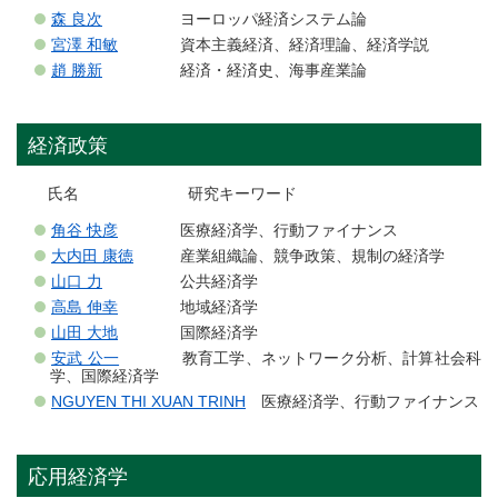
森 良次
ヨーロッパ経済システム論
宮澤 和敏
資本主義経済、経済理論、経済学説
趙 勝新
経済・経済史、海事産業論
経済政策
氏名 研究キーワード
角谷 快彦
医療経済学、行動ファイナンス
大内田 康徳
産業組織論、競争政策、規制の経済学
山口 力
公共経済学
高島 伸幸
地域経済学
山田 大地
国際経済学
安武 公一
教育工学、ネットワーク分析、計算社会科
学、国際経済学
NGUYEN THI XUAN TRINH
医療経済学、行動ファイナンス
応用経済学