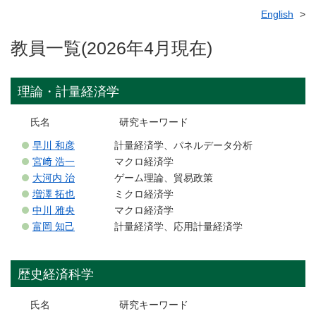
English
教員一覧(2026年4月現在)
理論・計量経済学
氏名 研究キーワード
早川 和彦
計量経済学、パネルデータ分析
宮﨑 浩一
マクロ経済学
大河内 治
ゲーム理論、貿易政策
増澤 拓也
ミクロ経済学
中川 雅央
マクロ経済学
富岡 知己
計量経済学、応用計量経済学
歴史経済科学
氏名 研究キーワード