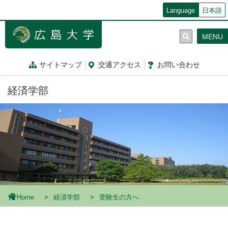
メ
Language
日本語
イ
ン
MENU
コ
ン
テ
サイトマップ
交通
アクセス
お問
い
合
わ
せ
ン
ツ
経済学部
に
移
動
Home
経済学部
受験生の方へ