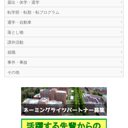
届出・休学・退学
転学部・転類・転プログラム
通学・自動車
落とし物
課外活動
就職
事件・事故
その他