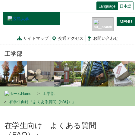
メ
Language
日本語
イ
ン
MENU
コ
ン
テ
サイトマップ
交通
アクセス
お問
い
合
わ
せ
ン
ツ
工学部
に
移
動
Home
工学部
在学生向け「よくある質問（FAQ）」
在学生向け「よくある質問
（FAQ）」