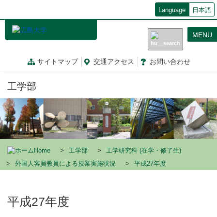
メ
Language
日本語
イ
ン
MENU
コ
ン
テ
サイトマップ
交通
アクセス
お問
い
合
わ
せ
ン
ツ
工学部
に
移
動
Home
工学部
工学研究科 (在学・修了生)
外国人客員教員による授業実施状況
平成27年度
平成27年度