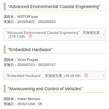
"Advanced Environmental Coastal Engineering”
講師名：NISTOR Ioan
実施日：2015/04/21－2015/04/24
"Advanced Environmental Coastal Engineering” 実施報告書
（278.3 KB）
"Embedded Hardware”
講師名：Victor Poupet
実施日：2015/07/13－2015/07/17
"Embedded Hardware” 実施報告書（58.58 KB）
"Maneuvering and Control of Vehicles”
講師名：Volker Bertram
実施日：2015/11/04，05