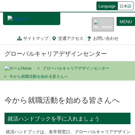
メ
Language
日本語
イ
ン
MENU
コ
ン
テ
サイトマップ
交通
アクセス
お問
い
合
わ
せ
ン
ツ
グローバルキャリアデザインセンター
に
移
動
Home
グローバルキャリアデザインセンター
今から就職活動を始める皆さんへ
今から就職活動を始める皆さんへ
就活ハンドブックを手に入れましょう
就活ハンドブックは、各学部窓口、グローバルキャリアデザイン