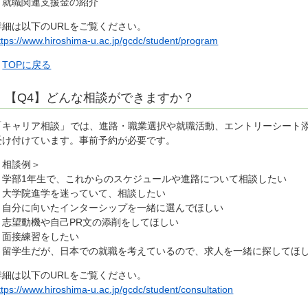
・就職関連支援金の紹介
詳細は以下のURLをご覧ください。
ttps://www.hiroshima-u.ac.jp/gcdc/student/program
▲
TOPに戻る
【Q4】どんな相談ができますか？
「キャリア相談」では、進路・職業選択や就職活動、エントリーシート
受け付けています。事前予約が必要です。
＜相談例＞
・学部1年生で、これからのスケジュールや進路について相談したい
・大学院進学を迷っていて、相談したい
・自分に向いたインターシップを一緒に選んでほしい
・志望動機や自己PR文の添削をしてほしい
・面接練習をしたい
・留学生だが、日本での就職を考えているので、求人を一緒に探してほ
詳細は以下のURLをご覧ください。
ttps://www.hiroshima-u.ac.jp/gcdc/student/consultation