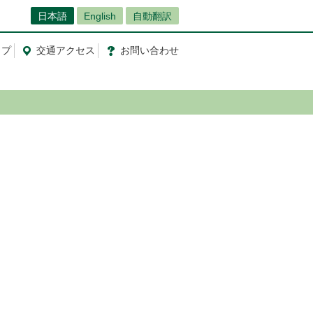
日本語
English
自動翻訳
ップ
交通
アクセス
お問
い
合
わ
せ