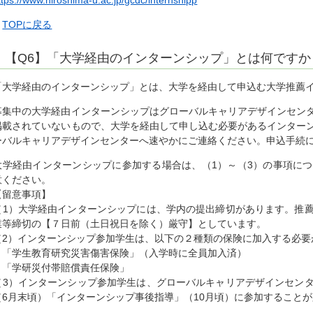
▲
TOPに戻る
【Q6】「大学経由のインターンシップ」とは何ですか
「大学経由のインターンシップ」とは、大学を経由して申込む大学推薦
募集中の大学経由インターンシップはグローバルキャリアデザインセン
掲載されていないもので、大学を経由して申し込む必要があるインター
ーバルキャリアデザインセンターへ速やかにご連絡ください。申込手続
大学経由インターンシップに参加する場合は、（1）～（3）の事項に
意ください。
【留意事項】
（1）大学経由インターンシップには、学内の提出締切があります。推
業等締切の【７日前（土日祝日を除く）厳守】としています。
（2）インターンシップ参加学生は、以下の２種類の保険に加入する必要
・「学生教育研究災害傷害保険」（入学時に全員加入済）
・「学研災付帯賠償責任保険」
（3）インターンシップ参加学生は、グローバルキャリアデザインセン
（6月末頃）「インターンシップ事後指導」（10月頃）に参加すること