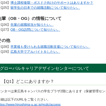
【Q24】
博士課程後期・ポスドク向けのサポートはありますか？
【Q25】
留学生の日本での就職活動について知りたい。
先輩（OB・OG）の情報について
【Q26】
先輩の就職状況が知りたい。
【Q27】
OB・OG訪問について知りたい。
その他
【Q28】
卒業後も受けられる就職活動支援について知りたい。
【Q29】
広島大学でアルバイトをしたい。
グローバルキャリアデザインセンターについて
【Q1】どこにありますか？
センターは東広島キャンパスの学生プラザ2階にあります（保健管理セン
詳細は以下のURLをご覧ください。
ttps://www.hiroshima-u.ac.jp/gcdc/access