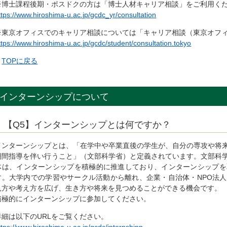
※博士課程後期・ポスドクの方は「博士人材キャリア相談」をご利用く
ttps://www.hiroshima-u.ac.jp/gcdc_yr/consultation
※東京オフィスでのキャリア相談については「キャリア相談（東京オフ
ttps://www.hiroshima-u.ac.jp/gcdc/student/consultation.tokyo
▲
TOPに戻る
インターンシップについて
【Q5】インターンシップとは何ですか？
インターンシップとは、「在学中や卒業直後の学生が、自分の専攻や将
期間指導を伴い行うこと」（文部科学省）と定義されています。文部科
体は、インターンシップを積極的に推進しており、インターンシップを
す。大学内での学習やサークル活動から離れ、企業・自治体・NPO法
見方や考え方を広げ、生き方や将来を見つめることができる機会です。
積極的にインターンシップに参加してください。
詳細は以下のURLをご覧ください。
ttps://www.hiroshima-u.ac.jp/gcdc/internshipp