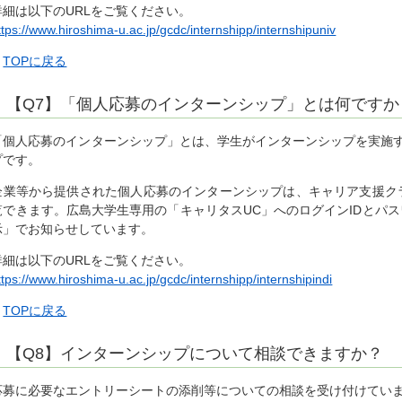
詳細は以下のURLをご覧ください。
ttps://www.hiroshima-u.ac.jp/gcdc/internshipp/internshipuniv
▲
TOPに戻る
【Q7】「個人応募のインターンシップ」とは何ですか
「個人応募のインターンシップ」とは、学生がインターンシップを実施
プです。
企業等から提供された個人応募のインターンシップは、キャリア支援ク
覧できます。広島大学生専用の「キャリタスUC」へのログインIDとパス
示」でお知らせしています。
詳細は以下のURLをご覧ください。
ttps://www.hiroshima-u.ac.jp/gcdc/internshipp/internshipindi
▲
TOPに戻る
【Q8】インターンシップについて相談できますか？
応募に必要なエントリーシートの添削等についての相談を受け付けてい