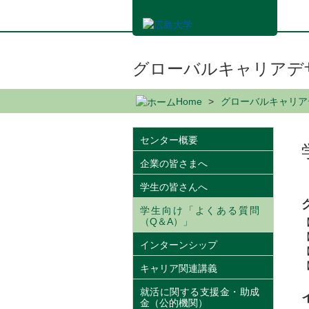
メ
イ
ン
コ
ン
グローバルキャリアデ
テ
ン
Home
グローバルキャリア
ツ
に
移
センター概要
動
企業の皆さまへ
学生の皆さんへ
学生向け「よくある質問
（Q＆A）」
インターンシップ
キャリア関連講義
就活に関する支援金・助成
金（公的機関）