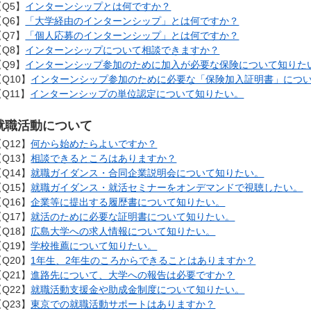
【Q5】
インターンシップとは何ですか？
【Q6】
「大学経由のインターンシップ」とは何ですか？
【Q7】
「個人応募のインターンシップ」とは何ですか？
【Q8】
インターンシップについて相談できますか？
【Q9】
インターンシップ参加のために加入が必要な保険について知りた
【Q10】
インターンシップ参加のために必要な「保険加入証明書」につ
【Q11】
インターンシップの単位認定について知りたい。
就職活動について
【Q12】
何から始めたらよいですか？
【Q13】
相談できるところはありますか？
【Q14】
就職ガイダンス・合同企業説明会について知りたい。
【Q15】
就職ガイダンス・就活セミナーをオンデマンドで視聴したい。
【Q16】
企業等に提出する履歴書について知りたい。
【Q17】
就活のために必要な証明書について知りたい。
【Q18】
広島大学への求人情報について知りたい。
【Q19】
学校推薦について知りたい。
【Q20】
1年生、2年生のころからできることはありますか？
【Q21】
進路先について、大学への報告は必要ですか？
【Q22】
就職活動支援金や助成金制度について知りたい。
【Q23】
東京での就職活動サポートはありますか？