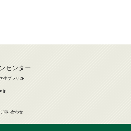
ンセンター
 学生プラザ2F
c.jp
お問
い
合
わ
せ