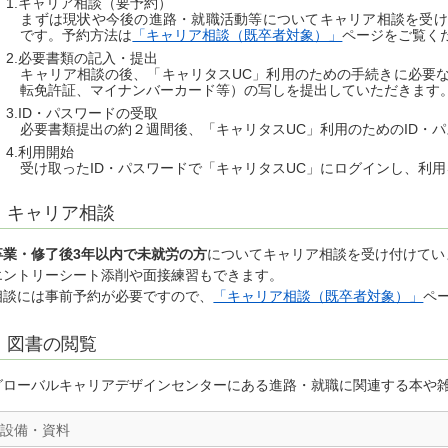
キャリア相談（要予約）
まずは現状や今後の進路・就職活動等についてキャリア相談を受け
です。予約方法は
「キャリア相談（既卒者対象）」
ページをご覧く
必要書類の記入・提出
キャリア相談の後、「キャリタスUC」利用のための手続きに必要
転免許証、マイナンバーカード等）の写しを提出していただきます
ID・パスワードの受取
必要書類提出の約２週間後、「キャリタスUC」利用のためのID・
利用開始
受け取ったID・パスワードで「キャリタスUC」にログインし、利
キャリア相談
卒業・修了後3年以内で未就労の方
についてキャリア相談を受け付けてい
エントリーシート添削や面接練習もできます。
相談には事前予約が必要ですので、
「キャリア相談（既卒者対象）」
ペ
図書の閲覧
グローバルキャリアデザインセンターにある進路・就職に関連する本や
設備・資料