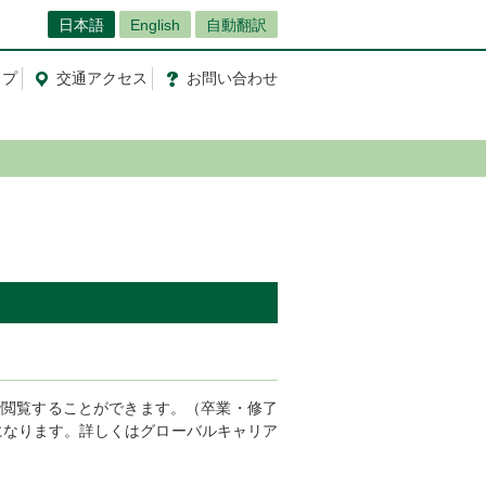
日本語
English
自動翻訳
ップ
交通
アクセス
お問
い
合
わ
せ
で閲覧することができます。（卒業・修了
になります。詳しくはグローバルキャリア