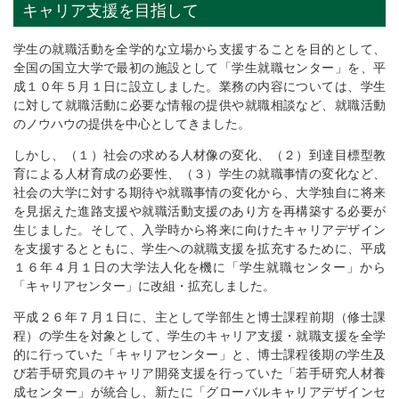
キャリア支援を目指して
学生の就職活動を全学的な立場から支援することを目的として、
全国の国立大学で最初の施設として「学生就職センター」を、平
成１０年５月１日に設立しました。業務の内容については、学生
に対して就職活動に必要な情報の提供や就職相談など、就職活動
のノウハウの提供を中心としてきました。
しかし、（１）社会の求める人材像の変化、（２）到達目標型教
育による人材育成の必要性、（３）学生の就職事情の変化など、
社会の大学に対する期待や就職事情の変化から、大学独自に将来
を見据えた進路支援や就職活動支援のあり方を再構築する必要が
生じました。そして、入学時から将来に向けたキャリアデザイン
を支援するとともに、学生への就職支援を拡充するために、平成
１６年４月１日の大学法人化を機に「学生就職センター」から
「キャリアセンター」に改組・拡充しました。
平成２６年７月１日に、主として学部生と博士課程前期（修士課
程）の学生を対象として、学生のキャリア支援・就職支援を全学
的に行っていた「キャリアセンター」と、博士課程後期の学生及
び若手研究員のキャリア開発支援を行っていた「若手研究人材養
成センター」が統合し、新たに「グローバルキャリアデザインセ