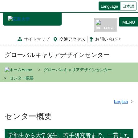
メ
Language
日本語
イ
ン
MENU
コ
ン
テ
サイトマップ
交通
アクセス
お問
い
合
わ
せ
ン
ツ
グローバルキャリアデザインセンター
に
移
動
Home
グローバルキャリアデザインセンター
センター概要
English
センター概要
学部生から大学院生、若手研究者まで、一貫した