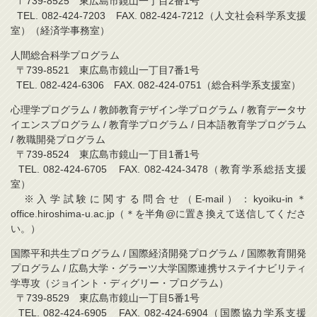
〒739-8525 東広島市鏡山一丁目2番1号
TEL. 082-424-7203 FAX. 082-424-7212（人文社会科学系支援
室）（経済学事務室）
人間総合科学プログラム
〒739-8521 東広島市鏡山一丁目7番1号
TEL. 082-424-6306 FAX. 082-424-0751（総合科学系支援室）
心理学プログラム / 教師教育デザイン学プログラム / 教育データサ
イエンスプログラム / 教育学プログラム / 日本語教育学プログラム
/ 教職開発プログラム
〒739-8524 東広島市鏡山一丁目1番1号
TEL. 082-424-6705 FAX. 082-424-3478（教育学系総括支援
室）
※入学試験に関する問合せ（E-mail）：kyoiku-in＊
office.hiroshima-u.ac.jp（＊を半角@に置き換えて送信してくださ
い。）
国際平和共生プログラム / 国際経済開発プログラム / 国際教育開発
プログラム / 広島大学・グラーツ大学国際連携サステイナビリティ
学専攻（ジョイント・ディグリー・プログラム）
〒739-8529 東広島市鏡山一丁目5番1号
TEL. 082-424-6905 FAX. 082-424-6904（国際協力学系支援