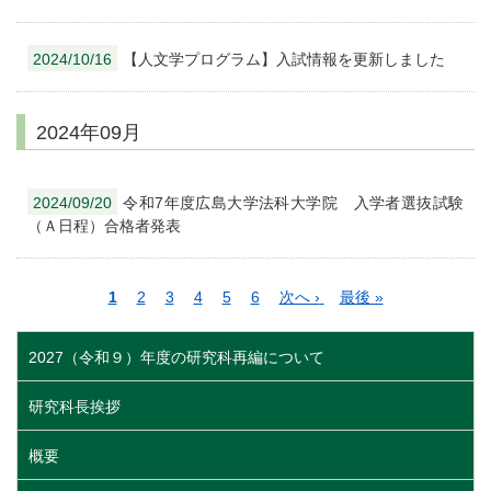
2024/10/16
【人文学プログラム】入試情報を更新しました
2024年09月
2024/09/20
令和7年度広島大学法科大学院 入学者選抜試験
（Ａ日程）合格者発表
ペ
カ
1
ペ
2
ペ
3
ペ
4
ペ
5
ペ
6
次
次へ ›
最
最後 »
ー
レ
ー
ー
ー
ー
ー
ペ
終
ジ
ン
ジ
ジ
ジ
ジ
ジ
ー
ペ
2027（令和９）年度の研究科再編について
送
ト
ジ
ー
り
ペ
ジ
研究科長挨拶
ー
ジ
概要