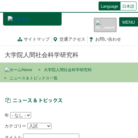
メ
Language
日本語
イ
ン
MENU
コ
ン
テ
サイトマップ
交通
アクセス
お問
い
合
わ
せ
ン
ツ
大学院人間社会科学研究科
に
移
動
Home
大学院人間社会科学研究科
ニュース＆トピックス一覧
ニュース＆トピックス
年
カテゴリー
タイトル