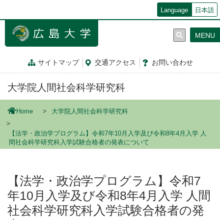
メ
Language
日本語
イ
ン
MENU
コ
ン
テ
サイトマップ
交通
アクセス
お問
い
合
わ
せ
ン
ツ
大学院人間社会科学研究科
に
移
動
Home
大学院人間社会科学研究科
【法学・政治学プログラム】令和7年10月入学及び令和8年4月入学 人
間社会科学研究科入学試験合格者の発表について
【法学・政治学プログラム】令和7
年10月入学及び令和8年4月入学 人間
社会科学研究科入学試験合格者の発