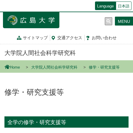
メ
Language
日本語
イ
ン
MENU
コ
ン
テ
サイトマップ
交通
アクセス
お問
い
合
わ
せ
ン
ツ
大学院人間社会科学研究科
に
移
動
Home
大学院人間社会科学研究科
修学・研究支援等
修学・研究支援等
全学の修学・研究支援等