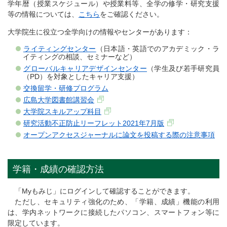
学年暦（授業スケジュール）や授業料等、全学の修学・研究支援
等の情報については、
こちら
をご確認ください。
大学院生に役立つ全学向けの情報やセンターがあります：
ライティングセンター
（日本語・英語でのアカデミック・ラ
イティングの相談、セミナーなど）
グローバルキャリアデザインセンター
（学生及び若手研究員
（PD）を対象としたキャリア支援）
交換留学・研修プログラム
広島大学図書館講習会
大学院スキルアップ科目
研究活動不正防止リーフレット2021年7月版
オープンアクセスジャーナルに論文を投稿する際の注意事項
学籍・成績の確認方法
「Myもみじ」にログインして確認することができます。
ただし、セキュリティ強化のため、「学籍、成績」機能の利用
は、学内ネットワークに接続したパソコン、スマートフォン等に
限定しています。