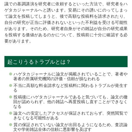
議での基調講演を研究者に依頼するといった方法で、研究者をハ
ゲタカジャーナルへと誘います。安易にその誘いにのってしまっ
て論文を投稿してしまうと、後で高額な投稿料を請求されたり、
自分の研究が正当に評価されないといった不利益を受ける可能性
があります。そのため、研究者自身がその雑誌が自分の研究成果
を投稿する価値があるのかについて、投稿前に十分に確認する必
要があります。
起こりうるトラブルとは？
ハゲタカジャーナルに論文が掲載されていることで、著者や
著者の所属研究機関の評価・信頼が損なわれる
不当に高額な料金請求など投稿料に関わるトラブルが発生す
る
投稿後にハゲタカジャーナルであると気づいても、論文の撤
回が認められず、他の雑誌へ再度投稿し直すことができなく
なる
論文への安定したアクセスが保証されておらず、突然閲覧で
きなくなる可能性がある
質の保証されていない論文が出回るようになるため、査読論
文や学術雑誌全体の信頼に悪影響を及ぼす