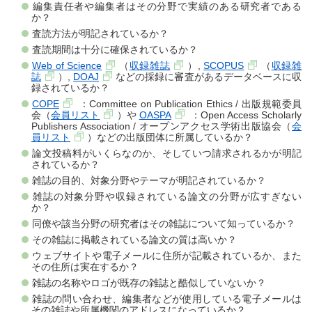
編集責任者や編集者はその分野で実績のある研究者である
か？
査読方法が明記されているか？
査読期間は十分に確保されているか？
Web of Science
（
収録雑誌
）,
SCOPUS
（
収録雑
誌
）,
DOAJ
などの採録に審査があるデータベースに収
録されているか？
COPE
：Committee on Publication Ethics / 出版規範委員
会（
会員リスト
）や
OASPA
：Open Access Scholarly
Publishers Association / オープンアクセス学術出版協会（
会
員リスト
）などの出版団体に所属しているか？
論文投稿料がいくらなのか、そしていつ請求されるかが明記
されているか？
雑誌の目的、対象分野やテーマが明記されているか？
雑誌の対象分野や収録されている論文の分野が広すぎない
か？
同僚や該当分野の研究者はその雑誌について知っているか？
その雑誌に掲載されている論文の質は高いか？
ウェブサイトや電子メールに住所が記載されているか、また
その住所は実在するか？
雑誌の名称やロゴが既存の雑誌と酷似していないか？
雑誌の問い合わせ、編集者などが使用している電子メールは
その雑誌や所属機関のアドレスになっているか？