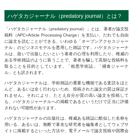
ハゲタカジャーナル（predatory journal）とは？
「ハゲタカジャーナル（predatory journal）」とは、著者が論文投
稿料（APC=Article Processing Charge）を支払い、だれでも自由
に論文を読むことができる、いわゆる「オープンアクセスジャー
ナル」のビジネスモデルを悪用した雑誌です。ハゲタカジャーナ
ルは、急いで出版したいという著者の心理を利用したり、権威の
ある学術雑誌のように装うことで、著者を騙して高額な投稿料を
取ることを目的としています。「粗悪学術誌」「捕食ジャーナ
ル」とも訳されます。
ハゲタカジャーナルは、学術雑誌の重要な機能である査読をほと
んど、あるいは全く行わないため、投稿された論文の質は保証さ
れません。それにより、たとえ自分が質の高い論文を投稿して
も、ハゲタカジャーナルへの掲載であるというだけで正当に評価
されない可能性があります。
ハゲタカジャーナルの出版社は、権威ある雑誌に酷似した名称を
用いる、あるいは、無断で著名な研究者を編集者としてウェブサ
イトに掲載するといった方法や、電子メールで論文投稿や国際会