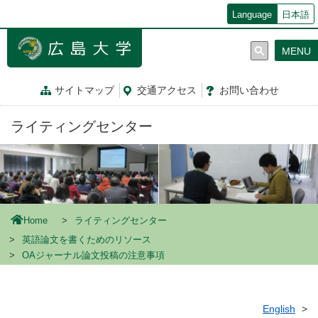
メ
Language
日本語
イ
ン
MENU
コ
ン
テ
サイトマップ
交通
アクセス
お問
い
合
わ
せ
ン
ツ
ライティングセンター
に
移
動
Home
ライティングセンター
英語論文を書くためのリソース
OAジャーナル論文投稿の注意事項
English