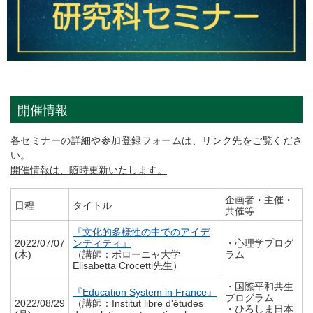
開催情報
各セミナーの詳細や参加登録フォームは、リンク先をご覧くださ
い。
開催情報は、随時更新いたします。
企画者・主催・
日程
タイトル
共催等
『文化的多様性の中でのアイデ
2022/07/07
ンティティ』
・心理学プログ
(木)
（講師：ボローニャ大学
ラム
Elisabetta Crocetti先生）
・国際平和共生
『Education System in France』
プログラム
2022/08/29
（講師：Institut libre d'études
・ひろしま日本