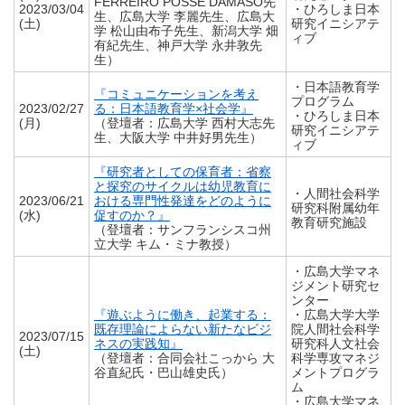
FERREIRO POSSE DAMASO先
2023/03/04
・ひろしま日本
生、広島大学 李麗先生、広島大
(土)
研究イニシアテ
学 松山由布子先生、新潟大学 畑
ィブ
有紀先生、神戸大学 永井敦先
生）
・日本語教育学
『コミュニケーションを考え
プログラム
2023/02/27
る：日本語教育学×社会学』
・ひろしま日本
(月)
（登壇者：広島大学 西村大志先
研究イニシアテ
生、大阪大学 中井好男先生）
ィブ
『研究者としての保育者：省察
と探究のサイクルは幼児教育に
・人間社会科学
2023/06/21
おける専門性発達をどのように
研究科附属幼年
(水)
促すのか？』
教育研究施設
（登壇者：サンフランシスコ州
立大学 キム・ミナ教授）
・広島大学マネ
ジメント研究セ
ンター
『遊ぶように働き、起業する：
・広島大学大学
既存理論によらない新たなビジ
院人間社会科学
2023/07/15
ネスの実践知』
研究科人文社会
(土)
（登壇者：合同会社こっから 大
科学専攻マネジ
谷直紀氏・巴山雄史氏）
メントプログラ
ム
・広島大学マネ