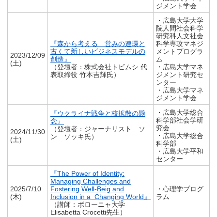
ジメント学会
・広島大学大学
院人間社会科学
研究科人文社会
『森から考える 営みの連環と
科学専攻マネジ
古くて新しいビジネスモデルの
メントプログラ
2023/12/09
創造』
ム
(土)
（登壇者：株式会社トビムシ 代
・広島大学マネ
表取締役 竹本吉輝氏）
ジメント研究セ
ンター
・広島大学マネ
ジメント学会
・広島大学総合
『ウクライナ戦争と核拡散の懸
科学部社会学研
念』
究会
（登壇者：ジャーナリスト ソ
2024/11/30
・広島大学総合
ン ソッキ氏）
(土)
科学部
・広島大学平和
センター
『The Power of Identity:
Managing Challenges and
2025/7/10
Fostering Well-Beig and
・心理学プログ
(木)
Inclusion in a Changing World』
ラム
（講師：ボローニャ大学
Elisabetta Crocetti先生）