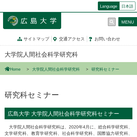
メ
Language
日本語
イ
ン
MENU
コ
ン
テ
サイトマップ
交通
アクセス
お問
い
合
わ
せ
ン
ツ
大学院人間社会科学研究科
に
移
動
Home
大学院人間社会科学研究科
研究科セミナー
研究科セミナー
広島大学 大学院人間社会科学研究科セミナー
大学院人間社会科学研究科は、2020年4月に、総合科学研究科、
文学研究科、教育学研究科、社会科学研究科、国際協力研究科、