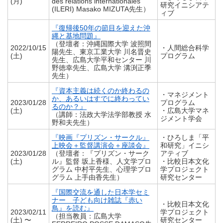
(月)
des relations internationales
研究イニシアテ
(ILERI) Masako MIZUTA先生）
ィブ
『復帰後50年の節目を迎えた沖
縄と基地問題』
（登壇者：沖縄国際大学 波照間
2022/10/15
・人間総合科学
陽先生、東京工業大学 川名晋史
(土)
プログラム
先生、広島大学平和センター 川
野徳幸先生、広島大学 溝渕正季
先生）
『資本主義は続くのか終わるの
・マネジメント
か、あるいはすでに終わってい
2023/01/28
プログラム
るのか？』
(土)
・広島大学マネ
（講師：法政大学法学部教授 水
ジメント学会
野和夫先生）
『映画『プリズン・サークル』
・ひろしま「平
上映会＋監督講演会＋座談会』
和研究」イニシ
2023/01/28
（登壇者：『プリズン・サーク
アティブ
(土)
ル』監督 坂上香様、人文学プロ
・比較日本文化
グラム 中村平先生、心理学プロ
学プロジェクト
グラム 上手由香先生）
研究センター
『国際交流を通した日本学セミ
ナー 子ども向け雑誌『赤い
・比較日本文化
鳥』を読む』
2023/02/11
学プロジェクト
（担当教員：広島大学
(土) 〜
研究センター