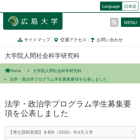
メ
Language
日本語
イ
ン
MENU
コ
ン
テ
サイトマップ
交通
アクセス
お問
い
合
わ
せ
ン
ツ
大学院人間社会科学研究科
に
移
動
Home
大学院人間社会科学研究科
法学・政治学プログラム学生募集要項を公表しました
法学・政治学プログラム学生募集要
項を公表しました
【博士課程前期】令和8（2026）年4月入学