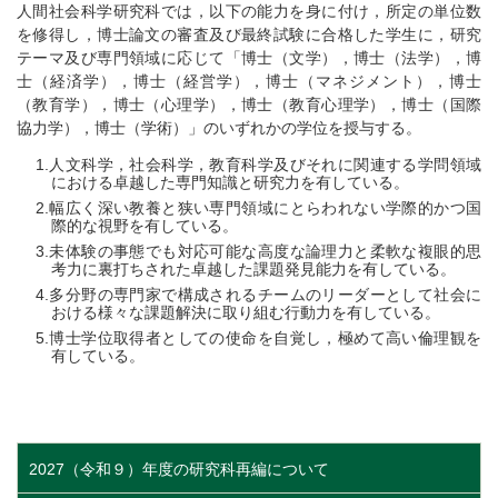
人間社会科学研究科では，以下の能力を身に付け，所定の単位数
を修得し，博士論文の審査及び最終試験に合格した学生に，研究
テーマ及び専門領域に応じて「博士（文学），博士（法学），博
士（経済学），博士（経営学），博士（マネジメント），博士
（教育学），博士（心理学），博士（教育心理学），博士（国際
協力学），博士（学術）」のいずれかの学位を授与する。
人文科学，社会科学，教育科学及びそれに関連する学問領域
における卓越した専門知識と研究力を有している。
幅広く深い教養と狭い専門領域にとらわれない学際的かつ国
際的な視野を有している。
未体験の事態でも対応可能な高度な論理力と柔軟な複眼的思
考力に裏打ちされた卓越した課題発見能力を有している。
多分野の専門家で構成されるチームのリーダーとして社会に
おける様々な課題解決に取り組む行動力を有している。
博士学位取得者としての使命を自覚し，極めて高い倫理観を
有している。
2027（令和９）年度の研究科再編について