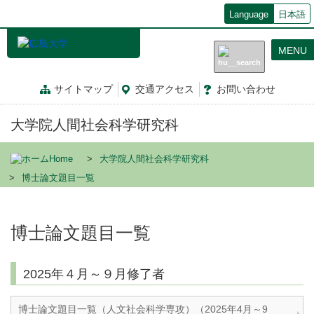
メ
Language
日本語
イ
ン
MENU
コ
ン
テ
サイトマップ
交通
アクセス
お問
い
合
わ
せ
ン
ツ
大学院人間社会科学研究科
に
移
動
Home
大学院人間社会科学研究科
博士論文題目一覧
博士論文題目一覧
2025年４月～９月修了者
博士論文題目一覧（人文社会科学専攻）（2025年4月～9