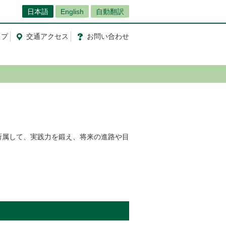
日本語
English
自動翻訳
ップ
交通
アクセス
お問
い
合
わ
せ
所属して、実践力を鍛え、将来の進路や目