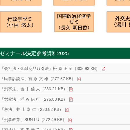
ゼミナール決定参考資料2025
「会社法・金融商品取引法」松 原 正 至（305.93 KB）
「民事訴訟法」宮 永 文 雄（277.57 KB）
「刑事法」吉 中 信 人（286.21 KB）
「労働法」稲 谷 信 行（275.88 KB）
「憲法」井 上 嘉 仁（233.82 KB）
「刑事政策」SUN LU（272.49 KB）
「家族法」高 田 恭 子（244.48 KB）