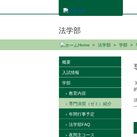
メ
イ
ン
コ
ン
法学部
テ
ン
Home
法学部
学部
ツ
に
移
概要
動
入試情報
学部
教育内容
専門演習（ゼミ）紹介
年間行事予定
法学部FAQ
夜間主コース