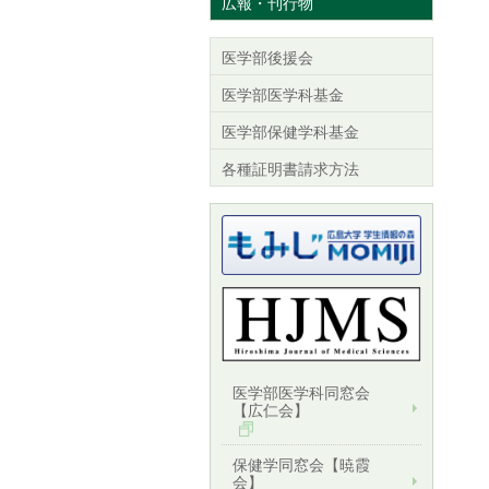
広報・刊行物
医学部後援会
医学部医学科基金
医学部保健学科基金
各種証明書請求方法
医学部医学科同窓会
【広仁会】
保健学同窓会【暁霞
会】