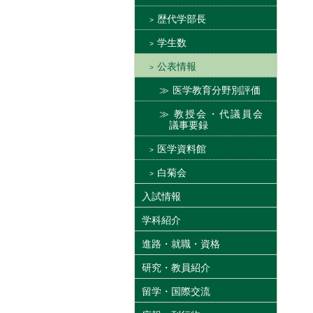
歴代学部長
学生数
公表情報
医学教育分野別評価
教授会・代議員会
議事要録
医学資料館
白菊会
入試情報
学科紹介
進路・就職・資格
研究・教員紹介
留学・国際交流