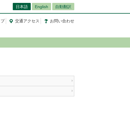
日本語
English
自動翻訳
ップ
交通
アクセス
お問
い
合
わ
せ