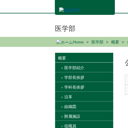
メ
イ
ン
コ
ン
医学部
テ
ン
Home
医学部
概要
ツ
に
移
概要
動
医学部紹介
学部長挨拶
学科長挨拶
沿革
組織図
附属施設
役職員