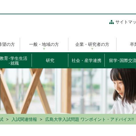
サイトマ
希望の方
一般・地域の方
企業・研究者の方
卒
教育･学生生活
研究
社会・産学連携
留学･国際交
･就職
試
入試関連情報
広島大学入試問題 ワンポイント・アドバイス!!