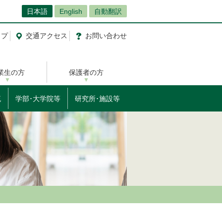
日本語
English
自動翻訳
ップ
交通
アクセス
お問
い
合
わ
せ
業生の方
保護者の方
流
学部･大学院等
研究所･施設等