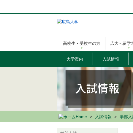
メ
イ
ン
コ
ン
テ
ン
高校生・受験生の方
広大へ留学
ツ
に
移
大学案内
入試情報
動
Home
入試情報
学部入