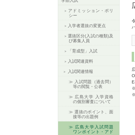
学部入試
アドミッション・ポリ
シー
入学者選抜の変更点
選抜区分(入試の種類)及
び募集人員
「育成型」入試
入試関連資料
入試関連情報
O
入試問題（過去問）
E
等の閲覧・公表
※
広島大学 入学資格
の個別審査について
選抜のポイント、面
接等の出題例
広島大学入試問題
ワンポイント・アド