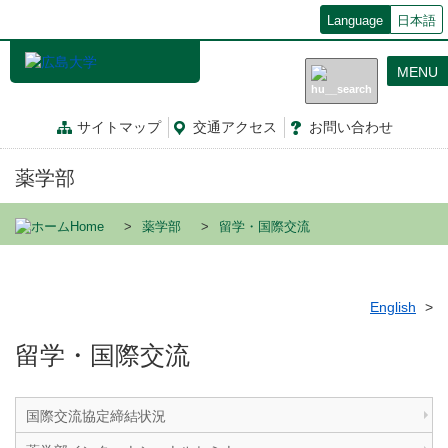
メ
Language
日本語
イ
ン
MENU
コ
ン
テ
サイトマップ
交通
アクセス
お問
い
合
わ
せ
ン
ツ
薬学部
に
移
動
Home
薬学部
留学・国際交流
English
留学・国際交流
国際交流協定締結状況