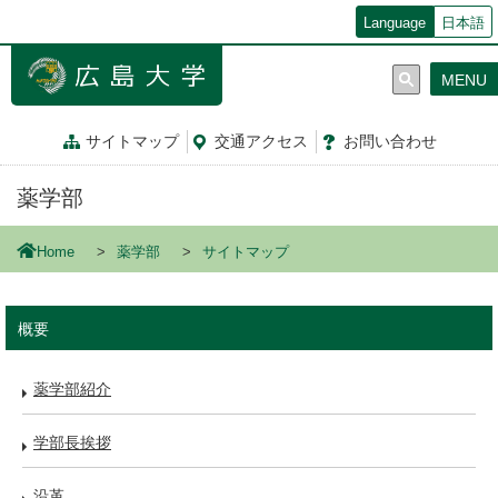
メ
Language
日本語
イ
ン
MENU
コ
ン
テ
サイトマップ
交通
アクセス
お問
い
合
わ
せ
ン
ツ
薬学部
に
移
動
Home
薬学部
サイトマップ
概要
薬学部紹介
学部長挨拶
沿革