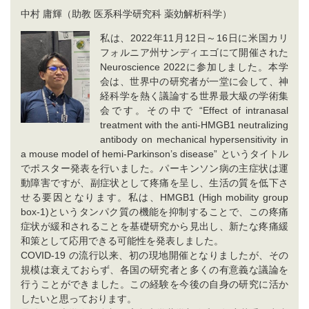
中村 庸輝（助教 医系科学研究科 薬効解析科学）
私は、2022年11月12日～16日に米国カリ
フォルニア州サンディエゴにて開催された
Neuroscience 2022に参加しました。本学
会は、世界中の研究者が一堂に会して、神
経科学を熱く議論する世界最大級の学術集
会です。その中で “Effect of intranasal
treatment with the anti-HMGB1 neutralizing
antibody on mechanical hypersensitivity in
a mouse model of hemi-Parkinson’s disease” というタイトル
でポスター発表を行いました。パーキンソン病の主症状は運
動障害ですが、副症状として疼痛を呈し、生活の質を低下さ
せる要因となります。私は、HMGB1 (High mobility group
box-1)というタンパク質の機能を抑制することで、この疼痛
症状が緩和されることを基礎研究から見出し、新たな疼痛緩
和策として応用できる可能性を発表しました。
COVID-19 の流行以来、初の現地開催となりましたが、その
規模は衰えておらず、各国の研究者と多くの有意義な議論を
行うことができました。この経験を今後の自身の研究に活か
したいと思っております。