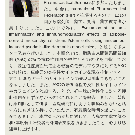
Pharmaceutical Sciencesに参加いたしまし
た。本会はInternational Pharmaceutical
Federation (FIP) が主催するもので、121の
国から薬剤師、薬学研究者、薬学教育者が
集まりました。この中で私は「Evaluation of the anti-
inflammatory and immunomodulatory effects of adipose-
derived mesenchymal stromal/stem cells using imiquimod-
induced psoriasis-like dermatitis model mice」と題してポス
ター発表を行いました。本研究では、脂肪由来間葉系間質細
胞 (ASC) の持つ抗炎症作用の検討とその強化を目指してお
り、炎症性皮膚疾患である乾癬のモデルマウスに対するASC
の移植は、広範囲の炎症性サイトカイン発現を抑制できる一
方でIL-36など一部のサイトカインの発現は抑制できないこと
を示しました。また、ASCの培養過程で炎症性サイトカイン
やカフェインを添加することで、好中球の活性化に対する抑
制作用がわずかながら強化されることを報告しました。普段
は薬剤師として働き、基礎研究にはあまり馴染みがないと話
す方にも興味を持っていただき、有意義な時間を過ごすこと
ができました。本学会への参加に対して、広島大学薬学部令
和7年度若手研究者海外発表支援を頂きましたこと、心より感
謝申し上げます。