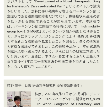
ポジストとして “Development of a Novel Therapeutic Drug
for Parkinson's Disease-Related Pain” というタイトルで講演
を行いました。加齢に伴い罹患率が増えるパーキンソン病は
主症状である運動機能障害だけでなく、疼痛症状も生活の質
を低下させる要因であることが知られています。本講演で
は、パーキンソン病に関連する疼痛において、high mobility
group box-1 (HMGB1) というタンパク質が病因となり得るこ
と、さらにドラッグリポジショニングにより HMGB1 を標的
とする新たな治療薬を見出したことを発表し、多くの研究者
と有益な議論ができました。この経験を活かし、本研究成果
を臨床現場へ還元できるよう、さらに日々の研究に精進した
いと思います。最後に、本学会へ参加するにあたり広島大学
薬学部令和7年度若手研究者海外発表支援を頂きましたこと
を、心より御礼申し上げます。
荻野 龍平（助教 医系科学研究科 薬物療法開発学）
私は、2025年8月31日から9月3日にデンマ
ーク・コペンハーゲンにて開催された83rd
FIP World Congress of Pharmacy and