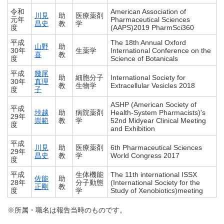
令和
American Association of
川見
助
医療薬剤
元年
Pharmaceutical Sciences
昌史
教
学
度
(AAPS)2019 PharmSci360
平成
The 18th Annual Oxford
山野
助
30年
生薬学
International Conference on the
喜
教
度
Science of Botanicals
平成
幾尾
助
細胞分子
International Society for
30年
真理
教
生物学
Extracellular Vesicles 2018
度
子
ASHP (American Society of
平成
垰越
助
病院薬剤
Health-System Pharmacists)'s
29年
崇範
教
学
52nd Midyear Clinical Meeting
度
and Exhibition
平成
川見
助
医療薬剤
6th Pharmaceutical Sciences
29年
昌史
教
学
World Congress 2017
度
平成
生体機能
The 11th international ISSX
佐能
助
28年
分子動態
(International Society for the
正剛
教
度
学
Study of Xenobiotics)meeting
※所属・職名は報告当時のものです。