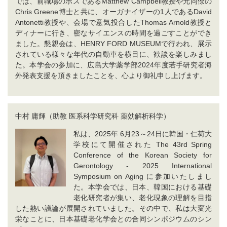
では、前職場のボスであるMatthew Campbell教授や元同僚の
Chris Greene博士と共に、オーガナイザーの1人であるDavid
Antonetti教授や、会場で意気投合したThomas Arnold教授と
ディナーに行き、密なサイエンスの時間を過ごすことができ
ました。懇親会は、HENRY FORD MUSEUMで行われ、展示
されている様々な年代の自動車を横目に、歓談を楽しみまし
た。本学会の参加に、広島大学薬学部2024年度若手研究者海
外発表支援を頂きましたことを、心より御礼申し上げます。
中村 庸輝（助教 医系科学研究科 薬効解析科学）
私は、2025年 6月23～24日に韓国・仁荷大
学校にて開催された The 43rd Spring
Conference of the Korean Society for
Gerontology - 2025 International
Symposium on Aging に参加いたしまし
た。本学会では、日本、韓国における基礎
老化研究者が集い、老化現象の理解を目指
した熱い議論が展開されていました。その中で、私は大変光
栄なことに、日本基礎老化学会との合同シンポジウムのシン