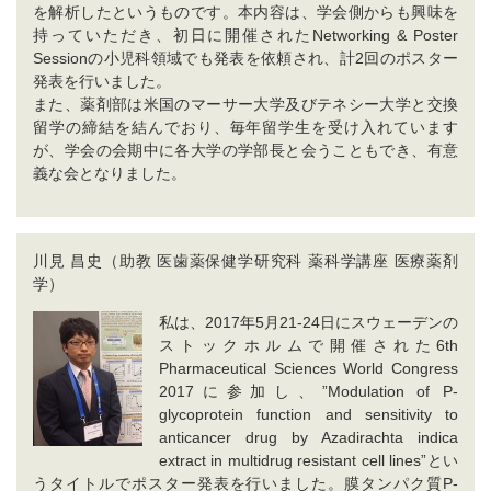
を解析したというものです。本内容は、学会側からも興味を
持っていただき、初日に開催されたNetworking & Poster
Sessionの小児科領域でも発表を依頼され、計2回のポスター
発表を行いました。
また、薬剤部は米国のマーサー大学及びテネシー大学と交換
留学の締結を結んでおり、毎年留学生を受け入れています
が、学会の会期中に各大学の学部長と会うこともでき、有意
義な会となりました。
川見 昌史（助教 医歯薬保健学研究科 薬科学講座 医療薬剤
学）
私は、2017年5月21-24日にスウェーデンの
ストックホルムで開催された6th
Pharmaceutical Sciences World Congress
2017に参加し、”Modulation of P-
glycoprotein function and sensitivity to
anticancer drug by Azadirachta indica
extract in multidrug resistant cell lines”とい
うタイトルでポスター発表を行いました。膜タンパク質P-