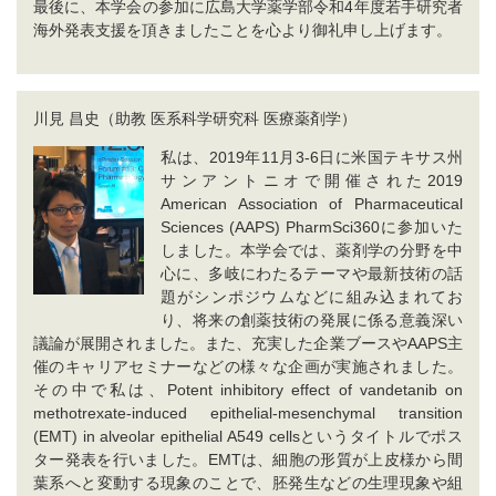
最後に、本学会の参加に広島大学薬学部令和4年度若手研究者
海外発表支援を頂きましたことを心より御礼申し上げます。
川見 昌史（助教 医系科学研究科 医療薬剤学）
私は、2019年11月3-6日に米国テキサス州
サンアントニオで開催された2019
American Association of Pharmaceutical
Sciences (AAPS) PharmSci360に参加いた
しました。本学会では、薬剤学の分野を中
心に、多岐にわたるテーマや最新技術の話
題がシンポジウムなどに組み込まれてお
り、将来の創薬技術の発展に係る意義深い
議論が展開されました。また、充実した企業ブースやAAPS主
催のキャリアセミナーなどの様々な企画が実施されました。
その中で私は、Potent inhibitory effect of vandetanib on
methotrexate-induced epithelial-mesenchymal transition
(EMT) in alveolar epithelial A549 cellsというタイトルでポス
ター発表を行いました。EMTは、細胞の形質が上皮様から間
葉系へと変動する現象のことで、胚発生などの生理現象や組