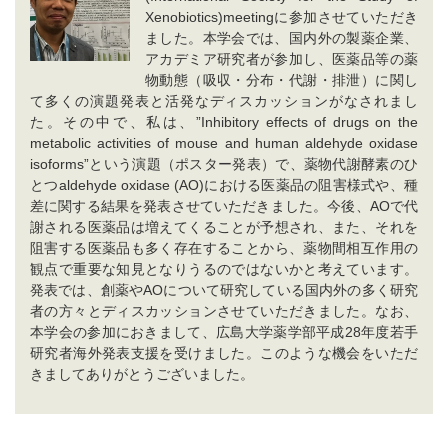
Xenobiotics)meetingに参加させていただき
ました。本学会では、国内外の製薬企業、
アカデミア研究者が参加し、医薬品等の薬
物動態（吸収・分布・代謝・排泄）に関し
て多くの演題発表と活発なディスカッションがなされまし
た。その中で、私は、”Inhibitory effects of drugs on the
metabolic activities of mouse and human aldehyde oxidase
isoforms”という演題（ポスター発表）で、薬物代謝酵素のひ
とつaldehyde oxidase (AO)における医薬品の阻害様式や、種
差に関する結果を発表させていただきました。今後、AOで代
謝される医薬品は増えてくることが予想され、また、それを
阻害する医薬品も多く存在することから、薬物間相互作用の
観点で重要な知見となりうるのではないかと考えています。
発表では、創薬やAOについて研究している国内外の多く研究
者の方々とディスカッションさせていただきました。なお、
本学会の参加におきまして、広島大学薬学部平成28年度若手
研究者海外発表支援を受けました。このような機会をいただ
きましてありがとうございました。