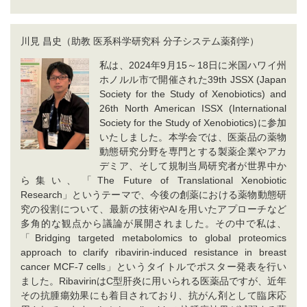
川見 昌史（助教 医系科学研究科 分子システム薬剤学）
私は、2024年9月15～18日に米国ハワイ州
ホノルル市で開催された39th JSSX (Japan
Society for the Study of Xenobiotics) and
26th North American ISSX (International
Society for the Study of Xenobiotics)に参加
いたしました。本学会では、医薬品の薬物
動態研究分野を専門とする製薬企業やアカ
デミア、そして規制当局研究者が世界中か
ら集い、「The Future of Translational Xenobiotic
Research」というテーマで、今後の創薬における薬物動態研
究の役割について、最新の技術やAIを用いたアプローチなど
多角的な観点から議論が展開されました。その中で私は、
「Bridging targeted metabolomics to global proteomics
approach to clarify ribavirin-induced resistance in breast
cancer MCF-7 cells」というタイトルでポスター発表を行い
ました。RibavirinはC型肝炎に用いられる医薬品ですが、近年
その抗腫瘍効果にも着目されており、抗がん剤として臨床応