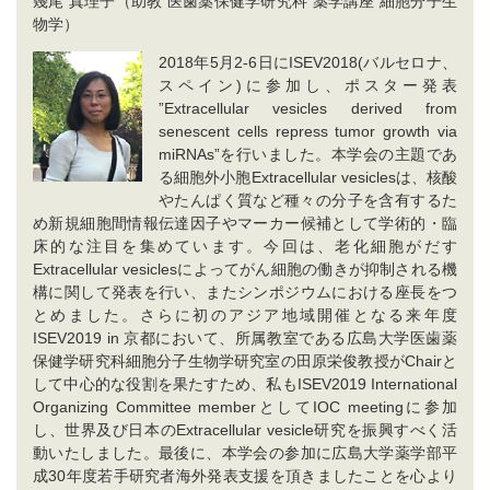
幾尾 真理子（助教 医歯薬保健学研究科 薬学講座 細胞分子生
物学）
2018年5月2-6日にISEV2018(バルセロナ、
スペイン)に参加し、ポスター発表
”Extracellular vesicles derived from
senescent cells repress tumor growth via
miRNAs”を行いました。本学会の主題であ
る細胞外小胞Extracellular vesiclesは、核酸
やたんぱく質など種々の分子を含有するた
め新規細胞間情報伝達因子やマーカー候補として学術的・臨
床的な注目を集めています。今回は、老化細胞がだす
Extracellular vesiclesによってがん細胞の働きが抑制される機
構に関して発表を行い、またシンポジウムにおける座長をつ
とめました。さらに初のアジア地域開催となる来年度
ISEV2019 in 京都において、所属教室である広島大学医歯薬
保健学研究科細胞分子生物学研究室の田原栄俊教授がChairと
して中心的な役割を果たすため、私もISEV2019 International
Organizing Committee memberとしてIOC meetingに参加
し、世界及び日本のExtracellular vesicle研究を振興すべく活
動いたしました。最後に、本学会の参加に広島大学薬学部平
成30年度若手研究者海外発表支援を頂きましたことを心より