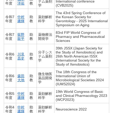
テム薬剤
International conference
年度
洋佑
教
学
(CVB2025)
The 43rd Spring Conference of
令和7
中村
助
薬効解析
the Korean Society for
年度
庸輝
教
科学
Gerontology - 2025 International
Symposium on Aging
83rd FIP World Congress of
令和7
荻野
助
薬物療法
Pharmacy and Pharmaceutical
年度
龍平
教
開発学
Sciences
39th JSSX (Japan Society for
分子シス
the Study of Xenobiotics) and
令和6
川見
助
テム薬剤
26th North American ISSX
年度
昌史
教
学
(International Society for the
Study of Xenobiotics)
The 18th Congress of the
微生物医
令和6
森田
助
International Union of
薬品開発
年度
大地
教
Microbiological Societies 2024
学
(IUMS2024)
19th World Congress of Basic
令和5
中村
助
薬効解析
and Clinical Pharmacology 2023
年度
庸輝
教
科学
(WCP2023)
令和4
中村
助
薬効解析
Neuroscience 2022
年度
庸輝
教
科学