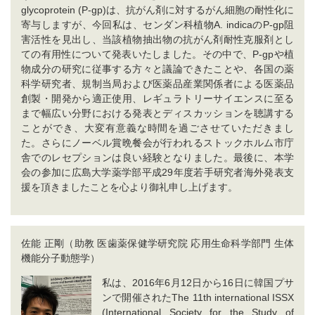
glycoprotein (P-gp)は、抗がん剤に対するがん細胞の耐性化に
寄与しますが、今回私は、センダン科植物A. indicaのP-gp阻
害活性を見出し、当該植物抽出物の抗がん剤耐性克服剤とし
ての有用性について発表いたしました。その中で、P-gpや植
物成分の研究に従事する方々と議論できたことや、各国の薬
科学研究者、規制当局および医薬品産業関係者による医薬品
創製・開発から適正使用、レギュラトリーサイエンスに至る
まで幅広い分野における発表とディスカッションを聴講する
ことができ、大変有意義な時間を過ごさせていただきまし
た。さらにノーベル賞晩餐会が行われるストックホルム市庁
舎でのレセプションは良い経験となりました。最後に、本学
会の参加に広島大学薬学部平成29年度若手研究者海外発表支
援を頂きましたことを心より御礼申し上げます。
佐能 正剛（助教 医歯薬保健学研究院 応用生命科学部門 生体
機能分子動態学）
私は、2016年6月12日から16日に韓国プサ
ンで開催されたThe 11th international ISSX
(International Society for the Study of