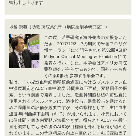
御礼申し上げます。
垰越 崇範（助教 病院薬剤部（病院薬剤学研究室））
この度、若手研究者海外発表の支援をいた
だき、2017/12/3～7の期間で米国フロリダ
州オーランドにて開催された第52回ASHP
Midyear Clinical Meeting & Exhibitionにて
発表を行いました。本学会はアメリカ病院
薬剤師会が主催するもので、国外からも多
くの薬剤師が参加する学会です。
私は、「小児造血幹細胞移植前処置におけるブスルファン血
中濃度測定とAUC（血中濃度-時間曲線下面積）変動因子の探
索」という演題で発表しました。造血幹細胞移植の前処置に
使用されるブスルファンは、過少投与、過量投与を避けるた
めに曝露量の評価が必要ですが、その指標として、主に血中
濃度-時間曲線下面積（AUC）が用いられます。小児において
は個体間・個体内変動が無視できず、得られたAUCから投与
量を調節してもその後のAUCが目標値を外れる症例が認めら
れています。この予測精度の向上を目的とし、AUC変動因子