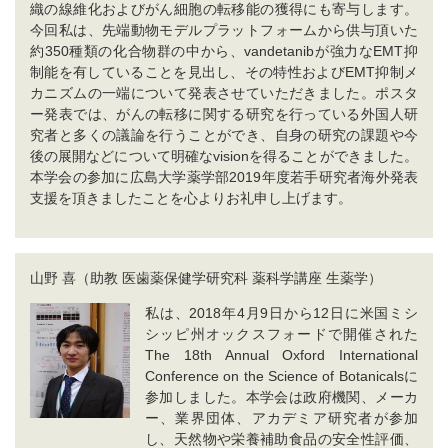
織の線維化およびがん細胞の転移能の獲得にも寄与します。
今回私は、先端動物モデルプラットフォームから供与頂いた
約350種類の化合物群の中から、vandetanibが強力なEMT抑
制能を有していることを見出し、その特性およびEMT抑制メ
カニズムの一端について発表させていただきました。ポスタ
ー発表では、がんの転移に関する研究を行っている外国人研
究者と多くの議論を行うことができ、自身の研究の課題や今
後の展開などについて明確なvisionを得ることができました。
本学会の参加に広島大学薬学部2019年度若手研究者海外発表
支援を頂きましたことを心よりお礼申し上げます。
山野 喜（助教 医歯薬保健学研究科 薬科学講座 生薬学）
私は、2018年4月9日から12日に米国ミシ
シッピ州オックスフォードで開催された
The 18th Annual Oxford International
Conference on the Science of Botanicalsに
参加しました。本学会は政府機関、メーカ
ー、業界団体、アカデミア研究者が参加
し、天然物や栄養補助食品の安全性評価、