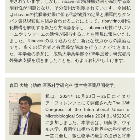
用されています。しかし、ribavirinの抗腫瘍効果が減弱する薬
剤耐性が問題となり、その使用が制限されています。今回私
はribavirinの抗腫瘍効果に係る代謝物質の定量と網羅的なタン
パク質発現変動を組み合わせることによって、ribavirinの耐性
化機構を解明する新たな方法論を示し、ribavirin耐性にリボソ
ームやリソソームの活性が関与することを新規に報告いたし
ました。Ribavirinの取り込みなど、新たな視点からの議論も
でき、多くの研究者と有意義な議論を行うことができまし
た。本学会の参加に、広島大学薬学部令和6年度若手研究者海
外発表支援を頂きましたことを、心よりお礼申し上げます。
森田 大地（助教 医系科学研究科 微生物医薬品開発学）
私は、2024年10月23日～25日にイタリ
ア・フィレンツェにて開催されたThe 18th
Congress of the International Union of
Microbiological Societies 2024 (IUMS2024)
に参加しました。本学会は、細菌学、ウイ
ルス学、真菌学に携わる世界中の科学者が
一堂に会し、微生物学の最新の進歩と将来