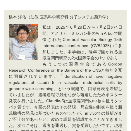
橋本 洋佑（助教 医系科学研究科 分子システム薬剤学）
私は、2025年6月29日から7月2日の4日
間、アメリカ・ミシガン州のAnn Arborで開
催されたCerebral Vascular Biology 15th
International conference (CVB2025) に参
加しました。本学会は、隔年で開かれる血
液脳関門研究の2大国際学会の1つであり、
もう1つの国際学会であるGordon
Research Conference on the Barriers of the CNSと毎年交互
に開催されています。「Identification of novel negative
regulators of claudin-5 in vascular endothelial cells by
genome-wide screening」という演題で、口頭発表を希望し
ていましたが、選考過程で残念ながら落選したためポスター
発表を行いました。Claudin-5は血液脳関門の中核を担うタン
パク質です。今回の発表はその発現・局在性の制御を担う新
規機構の発見に基づいたものでしたが、in vivoでの解析がま
だ不十分であったと、改めて課題を認識することができまし
た。次回こそは、選考を通過し、賞を受賞したいです。現地