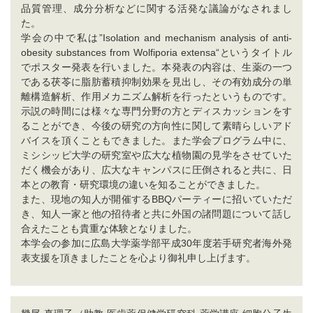
品質管理、成分分析などに関する活発な議論がなされまし
た。
学会の中で私は”Isolation and mechanism analysis of anti-
obesity substances from Wolfiporia extensa“というタイトル
でポスター発表を行いました。本発表の内容は、生薬の一つ
である茯苓に脂肪蓄積抑制効果を見出し、その有効成分の単
離構造解析、作用メカニズム解析を行ったというものです。
示説の時間には様々な専門分野の方とディスカッションをす
ることができ、今後の研究の方向性に関して素晴らしいアド
バイスを頂くこともできました。また学会プログラム中に、
ミシシッピ大学の研究室や広大な植物園の見学をさせていた
だく機会があり、広大なキャンパスに圧倒されると共に、日
本との教育・研究環境の違いを知ることができました。
また、現地の知人が開催するBBQパーティーに招いていただ
き、知人一家と他の招待者と共に外国の諸問題について話し
合えたことも貴重な体験となりました。
本学会の参加に広島大学薬学部平成30年度若手研究者海外発
表支援を頂きましたことを心より御礼申し上げます。