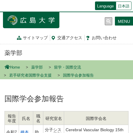
メ
Language
日本語
イ
ン
MENU
コ
ン
テ
サイトマップ
交通
アクセス
お問
い
合
わ
せ
ン
ツ
薬学部
に
移
動
Home
薬学部
留学・国際交流
若手研究者国際学会支援
国際学会参加報告
国際学会参加報告
報告
職
氏名
研究室名
国際学会名
年度
名
分子シス
Cerebral Vascular Biology 15th
令和7
橋本
助