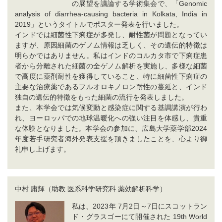
の展望を議論する学術集会で、「Genomic
analysis of diarrhea-causing bacteria in Kolkata, India in
2019」というタイトルでポスター発表を行いました。
インドでは細菌性下痢症が多発し、耐性菌が問題となってい
ますが、原因細菌のゲノム情報は乏しく、その遺伝的特徴は
明らかではありません。私はインドのコルカタ市で下痢症患
者から分離された細菌の全ゲノム解析を実施し、多様な細菌
で高度に薬剤耐性を獲得していること、特に細菌性下痢症の
主要な治療薬であるフルオロキノロン耐性の蔓延と、インド
独自の遺伝的特徴をもった細菌の流行を発表しました。
また、本学会では気候変動と感染症に関する基調講演が行わ
れ、ヨーロッパでの地球温暖化への強い注目を体感し、貴重
な体験となりました。本学会の参加に、広島大学薬学部2024
年度若手研究者海外発表支援を頂きましたことを、心より御
礼申し上げます。
中村 庸輝（助教 医系科学研究科 薬効解析科学）
私は、2023年 7月2日～7日にスコットラン
ド・グラスゴーにて開催された 19th World