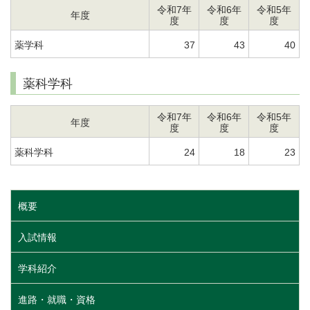
令和7年
令和6年
令和5年
年度
度
度
度
薬学科
37
43
40
薬科学科
令和7年
令和6年
令和5年
年度
度
度
度
薬科学科
24
18
23
概要
入試情報
学科紹介
進路・就職・資格