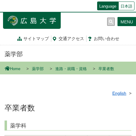
メ
Language
日本語
イ
ン
MENU
コ
ン
テ
サイトマップ
交通
アクセス
お問
い
合
わ
せ
ン
ツ
薬学部
に
移
動
Home
薬学部
進路・就職・資格
卒業者数
English
卒業者数
薬学科