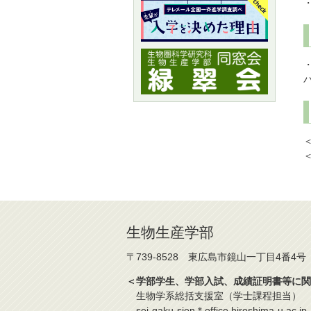
生物生産学部
〒739-8528 東広島市鏡山一丁目4番4号
＜学部学生、学部入試、成績証明書等に関
生物学系総括支援室（学士課程担当）
sei-gaku-sien＊office.hiroshima-u.ac.