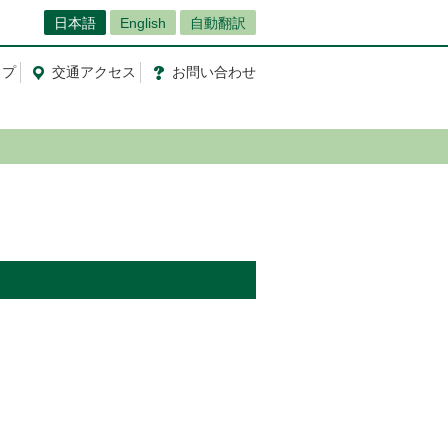
日本語
English
自動翻訳
ップ
交通
アクセス
お問
い
合
わ
せ