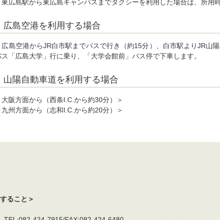
・東広島駅から東広島キャンパスまでタクシーを利用した場合は、所用時間
広島空港を利用する場合
・広島空港からJR白市駅までバスで行き（約15分）、白市駅よりJR山
バス「広島大学」行に乗り、「大学会館前」バス停で下車します。
山陽自動車道を利用する場合
＜大阪方面から（西条I.C.から約30分）＞
＜九州方面から（志和I.C.から約20分）＞
すること＞
jp TEL:082-424-7915/FAX:082-424-6480