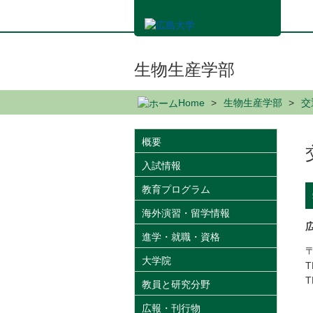
メ
イ
ン
コ
ン
生物生産学部
テ
ン
Home
生物生産学部
交
ツ
に
移
概要
動
入試情報
教育プログラム
海外演習・留学情報
進学・就職・資格
〒
大学院
T
T
教員と研究分野
広報・刊行物