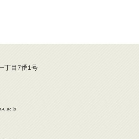
山一丁目7番1号
6
a-u.ac.jp
6