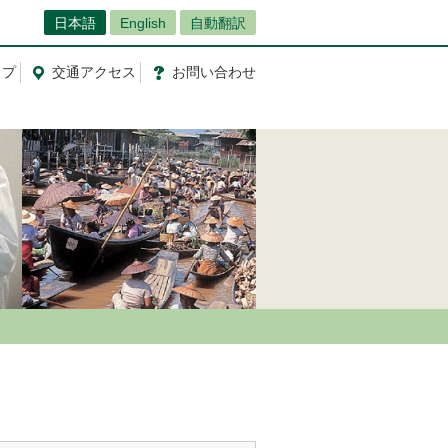
日本語
English
自動翻訳
ップ
交通
アクセス
お問
い
合
わ
せ