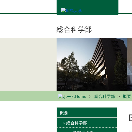
メ
イ
ン
コ
ン
総合科学部
テ
ン
ツ
に
移
動
Home
総合科学部
概要
概要
総合科学部