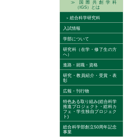
国際共創学科
（IGS）とは
総合科学研究科
入試情報
学部について
研究科（在学・修了生の方
へ）
進路・就職・資格
研究・教員紹介・受賞・表
彰
広報・刊行物
特色ある取り組み(総合科学
推進プロジェクト・総科カ
フェ・学生独自プロジェク
ト)
総合科学部創立50周年記念
事業