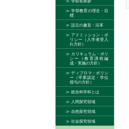
学部長挨拶
学部教育の理念・目
標
設立の趣旨・沿革
アドミッション・ポ
リシー（入学者受入
れ方針）
カリキュラム・ポリ
シー（教育課程編
成・実施の方針）
ディプロマ・ポリシ
ー（卒業認定・学位
授与の方針）
総合科学科とは
人間探究領域
自然探究領域
社会探究領域