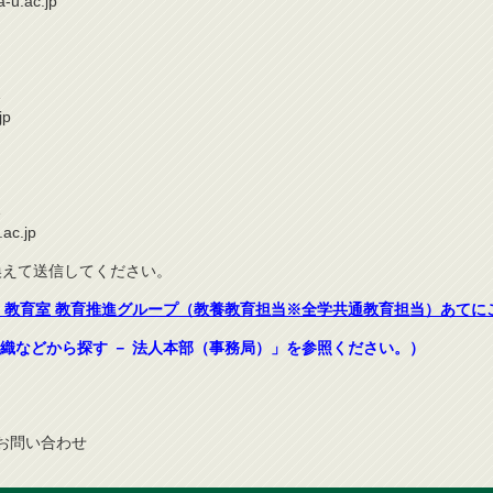
a-u.ac.jp
1
jp
1
ac.jp
き換えて送信してください。
，教育室 教育推進グループ（教養教育担当※全学共通教育担当）あてに
織などから探す － 法人本部（事務局）」を参照ください。）
お問
い
合
わ
せ