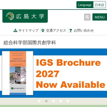
メ
Language
日本語
イ
ン
MENU
コ
ン
テ
サイトマップ
交通
アクセス
お問
い
合
わ
せ
ン
ツ
総合科学部国際共創学科
に
移
動