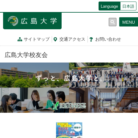
メ
Language
日本語
イ
ン
MENU
コ
ン
テ
サイトマップ
交通
アクセス
お問
い
合
わ
せ
ン
ツ
広島大学校友会
に
移
動