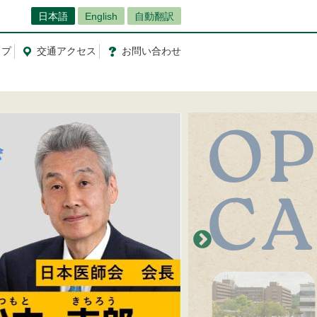
日本語
English
自動翻訳
ップ
交通
アクセス
お問
い
合
わ
せ