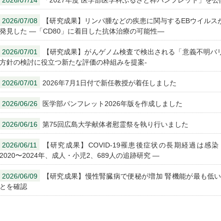
2026/07/14
「2027年度 医学部医学科ふるさと枠パンフレット」を
2026/07/08
【研究成果】リンパ腫などの疾患に関与するEBウイルス
発見した ―「CD80」に着目した抗体治療の可能性―
2026/07/01
【研究成果】がんゲノム検査で検出される「意義不明バリ
方針の検討に役立つ新たな評価の枠組みを提案-
2026/07/01
2026年7月1日付で新任教授が着任しました
2026/06/26
医学部パンフレット2026年版を作成しました
2026/06/16
第75回広島大学献体者慰霊祭を執り行いました
2026/06/11
【研究成果】COVID-19罹患後症状の長期経過は感
2020〜2024年、成人・小児2、689人の追跡研究 ―
2026/06/09
【研究成果】慢性腎臓病で便秘が増加 腎機能が最も低い
とを確認