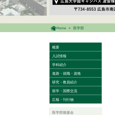
Home
医学部
概要
入試情報
学科紹介
進路・就職・資格
研究・教員紹介
留学・国際交流
広報・刊行物
医学部後援会