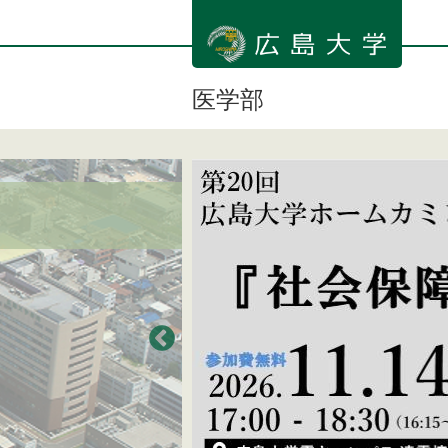
メ
イ
ン
コ
ン
医学部
テ
ン
ツ
に
移
動