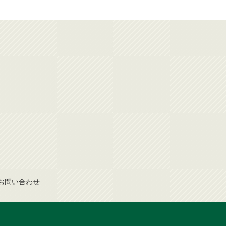
お問
い
合
わ
せ