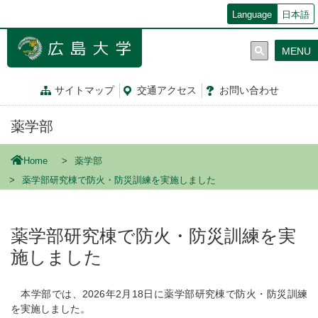
メ
Language
日本語
イ
ン
MENU
コ
ン
テ
サイトマップ
交通
アクセス
お問
い
合
わ
せ
ン
ツ
薬学部
に
移
動
Home
薬学部
薬学部研究棟で防火・防災訓練を実施しました
薬学部研究棟で防火・防災訓練を実
施しました
本学部では、2026年2月18日に薬学部研究棟で防火・防災訓練
を実施しました。