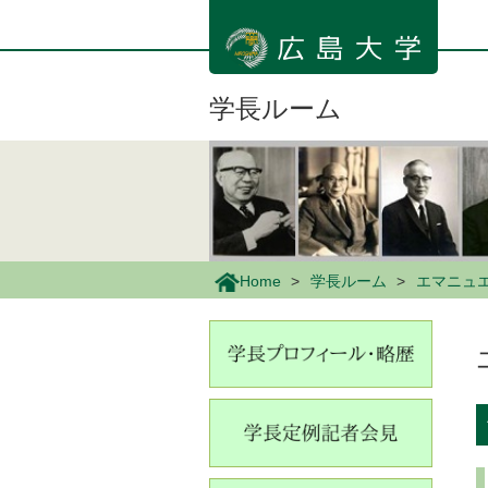
メ
イ
ン
コ
ン
学長ルーム
テ
ン
ツ
に
移
動
Home
学長ルーム
エマニュエ