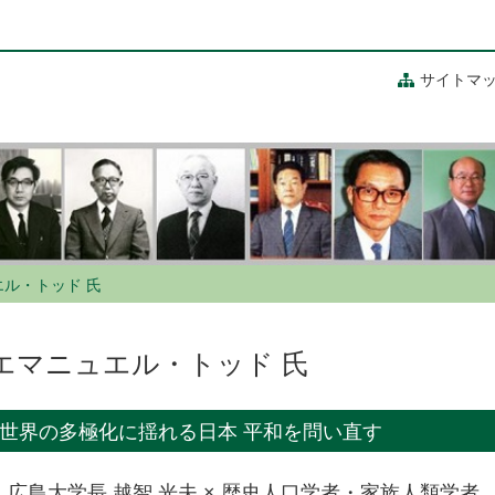
サイトマ
ル・トッド 氏
エマニュエル・トッド 氏
世界の多極化に揺れる日本 平和を問い直す
広島大学長 越智 光夫 × 歴史人口学者・家族人類学者