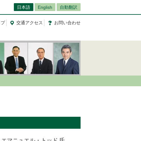
日本語
English
自動翻訳
ップ
交通
アクセス
お問
い
合
わ
せ
 エマニュエル・トッド 氏