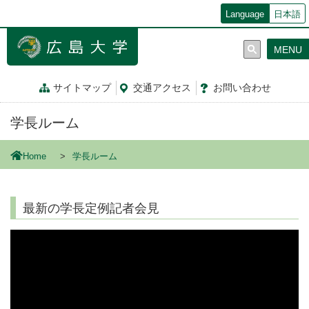
メ
Language
日本語
イ
ン
MENU
コ
ン
テ
サイトマップ
交通
アクセス
お問
い
合
わ
せ
ン
ツ
学長ルーム
に
移
動
Home
学長ルーム
最新の学長定例記者会見