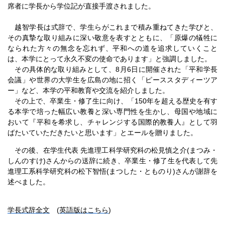
席者に学長から学位記が直接手渡されました。
越智学長は式辞で、学生らがこれまで積み重ねてきた学びと、
その真摯な取り組みに深い敬意を表すとともに、「原爆の犠牲に
なられた方々の無念を忘れず、平和への道を追求していくこと
は、本学にとって永久不変の使命であります」と強調しました。
その具体的な取り組みとして、8月6日に開催された「平和学長
会議」や世界の大学生を広島の地に招く「ピーススタディーツア
ー」など、本学の平和教育や交流を紹介しました。
その上で、卒業生・修了生に向け、「150年を超える歴史を有す
る本学で培った幅広い教養と深い専門性を生かし、母国や地域に
おいて『平和を希求し、チャレンジする国際的教養人』として羽
ばたいていただきたいと思います」とエールを贈りました。
その後、在学生代表 先進理工科学研究科の松見慎之介(まつみ・
しんのすけ)さんからの送辞に続き、卒業生・修了生を代表して先
進理工系科学研究科の松下智悟(まつした・とものり)さんが謝辞を
述べました。
学長式辞全文
(
英語版はこちら
)