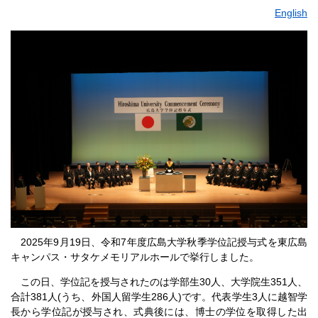
English
2025年9月19日、令和7年度広島大学秋季学位記授与式を東広島
キャンパス・サタケメモリアルホールで挙行しました。
この日、学位記を授与されたのは学部生30人、大学院生351人、
合計381人(うち、外国人留学生286人)です。代表学生3人に越智学
長から学位記が授与され、式典後には、博士の学位を取得した出