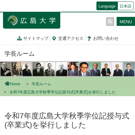
メ
Language
日本語
イ
ン
MENU
コ
ン
テ
サイトマップ
交通
アクセス
お問
い
合
わ
せ
ン
ツ
学長ルーム
に
移
動
Home
学長ルーム
令和7年度広島大学秋季学位記授与式(卒業式)を挙行しました
令和7年度広島大学秋季学位記授与式
(卒業式)を挙行しました