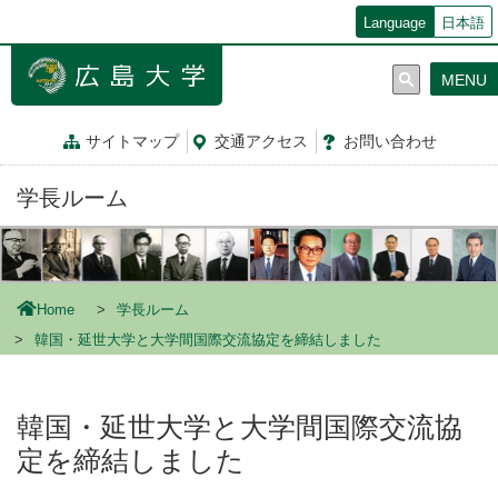
メ
Language
日本語
イ
ン
MENU
コ
ン
テ
サイトマップ
交通
アクセス
お問
い
合
わ
せ
ン
ツ
学長ルーム
に
移
動
Home
学長ルーム
韓国・延世大学と大学間国際交流協定を締結しました
韓国・延世大学と大学間国際交流協
定を締結しました