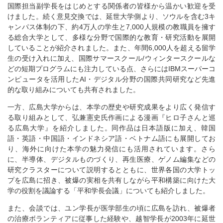
国際担当副学長をはじめとする関係者の皆様から温かい歓迎を受
けました。続く意見交換では、延世大学側より、ソウルを含む3キ
ャンパス体制の下、約4万人の学生と7,000人規模の教職員を擁す
る総合大学として、多様な分野で国際的な教育・研究活動を展開
していることが紹介されました。また、年間6,000人を超える留学
生の受け入れに加え、国際サマースクール/ウィンタースクールな
どの短期プログラムにも注力している点、さらにはIBMスーパーコ
ンピュータを活用したAI・デジタル分野の国際共同研究など先進
的な取り組みについても共有されました。
一方、広島大学からは、本学の歴史や研究成果をより広く発信す
る取り組みとして、弘兼憲史氏作画による漫画『ヒロ子さんと巡
る広島大学』を紹介しました。同作品は日本語版に加え、韓国
語・英語・中国語・インドネシア語・ベトナム語にも展開してお
り、海外に向けた本学の魅力発信にも活用されています。さら
に、半導体、デジタルものづくり、再生医療、ゲノム編集などの
研究クラスターについて説明するとともに、世界各国の大学トッ
プを広島に招き、被爆の実相を共有しながら平和構築に向けた大
学の役割を議論する「平和学長会議」についても紹介しました。
また、会談では、ユン学長が医学部生の頃に広島を訪れ、被爆者
の治療ボランティアに従事した経験や、越智学長が2003年に延世