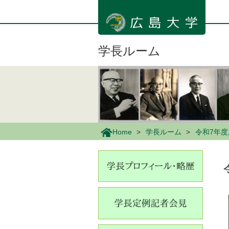
メ
イ
ン
コ
ン
学長ルーム
テ
ン
ツ
に
移
動
Home
学長ルーム
令和7年度