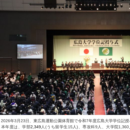
2026年3月23日、東広島運動公園体育館で令和7年度広島大学学位記
本年度は、学部
2,349
人(うち留学生15人)、専攻科9人、大学院1,360