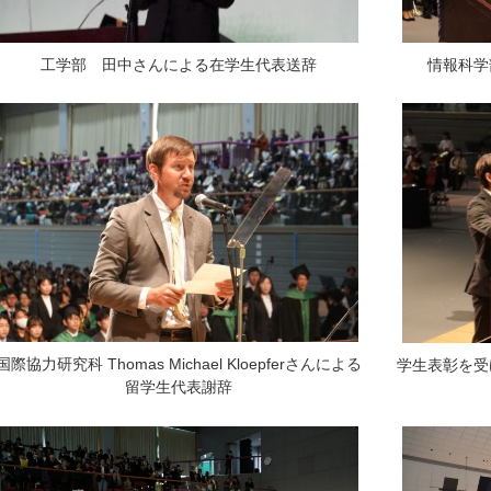
情報科学
工学部 田中さんによる在学生代表送辞
国際協力研究科 Thomas Michael Kloepferさんによる
学生表彰を受
留学生代表謝辞