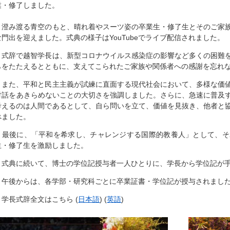
業・修了しました。
澄み渡る青空のもと、晴れ着やスーツ姿の卒業生・修了生とそのご家族
な門出を迎えました。式典の様子はYouTubeでライブ配信されました。
式辞で越智学長は、新型コロナウイルス感染症の影響など多くの困難を
らをたたえるとともに、支えてこられたご家族や関係者への感謝を忘れ
また、平和と民主主義が試練に直面する現代社会において、多様な価値
対話をあきらめないことの大切さを強調しました。さらに、急速に普及す
考えるのは人間であるとして、自ら問いを立て、価値を見抜き、他者と
べました。
最後に、「平和を希求し、チャレンジする国際的教養人」として、そ
生・修了生を激励しました。
式典に続いて、博士の学位記授与者一人ひとりに、学長から学位記が手
午後からは、各学部・研究科ごとに卒業証書・学位記が授与されまし
学長式辞全文はこちら (
日本語
) (
英語
)