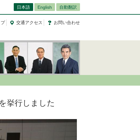
日本語
English
自動翻訳
ップ
交通
アクセス
お問
い
合
わ
せ
)を挙行しました