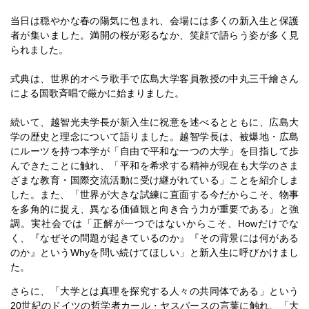
当日は穏やかな春の陽気に包まれ、会場には多くの新入生と保護
者が集いました。満開の桜が彩るなか、笑顔で語らう姿が多く見
られました。
式典は、世界的オペラ歌手で広島大学客員教授の中丸三千繪さん
による国歌斉唱で厳かに始まりました。
続いて、越智光夫学長が新入生に祝意を述べるとともに、広島大
学の歴史と理念について語りました。越智学長は、被爆地・広島
にルーツを持つ本学が「自由で平和な一つの大学」を目指して歩
んできたことに触れ、「平和を希求する精神が現在も大学のさま
ざまな教育・国際交流活動に受け継がれている」ことを紹介しま
した。また、「世界が大きな試練に直面する今だからこそ、物事
を多角的に捉え、異なる価値観と向き合う力が重要である」と強
調。実社会では「正解が一つではないからこそ、Howだけでな
く、『なぜその問題が起きているのか』『その背景には何がある
のか』というWhyを問い続けてほしい」と新入生に呼びかけまし
た。
さらに、「大学とは真理を探究する人々の共同体である」という
20世紀のドイツの哲学者カール・ヤスパースの言葉に触れ、「大