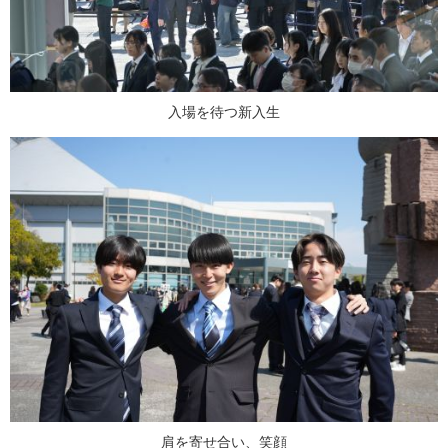
入場を待つ新入生
肩を寄せ合い、笑顔