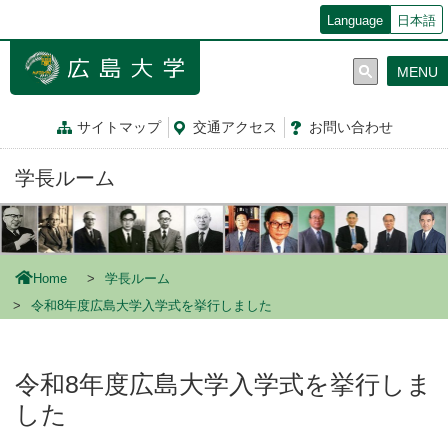
メ
Language
日本語
イ
ン
MENU
コ
ン
テ
サイトマップ
交通
アクセス
お問
い
合
わ
せ
ン
ツ
学長ルーム
に
移
動
Home
学長ルーム
令和8年度広島大学入学式を挙行しました
令和8年度広島大学入学式を挙行しま
した