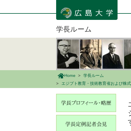
メ
イ
ン
コ
ン
学長ルーム
テ
ン
ツ
に
移
動
Home
学長ルーム
エジプト教育・技術教育省および株式