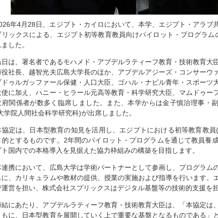
2026年4月28日、エジプト・カイロにおいて、本学、エジプト・アラ
プリックスによる、エジプト初等教育教員向けパイロット・プログラム
れました。
当日は、署名者であるモハメド・アブデルラティーフ教育・技術教育大
締役社長、越智光夫広島大学長のほか、アブデルアジーズ・コンサーウ
ブドゥルガッファール保健・人口大臣、ゴハル・ナビル青年・スポーツ
大使に加え、ハニー・ヒラール元高等教育・科学研究大臣、マムドゥー
政府関係者が数多く臨席しました。また、本学からは金子慎治理事・副
(大学院人間社会科学研究科)が出席しました。
本協定は、日本型教育の知見を活用し、エジプトにおける初等教育教員(Gr
目的とするものです。2年間のパイロット・プログラムを通じて教員養
プト国内での本格導入を見据えた協力枠組みの構築を目指します。
本連携において、広島大学は学術パートナーとして参画し、プログラム
もに、カリキュラムや教材の提供、授業の実施および指導を行います。
び運営を担い、株式会社スプリックスはデジタル基盤等の技術的支援を
締結にあたり、アブデルラティーフ教育・技術教育大臣は、「本協定は
ともに、日本型教育を展開していく上で重要な基盤となるものである」