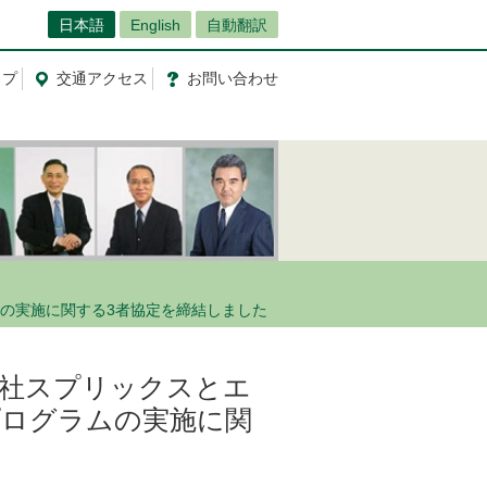
日本語
English
自動翻訳
ップ
交通
アクセス
お問
い
合
わ
せ
の実施に関する3者協定を締結しました
会社スプリックスとエ
プログラムの実施に関