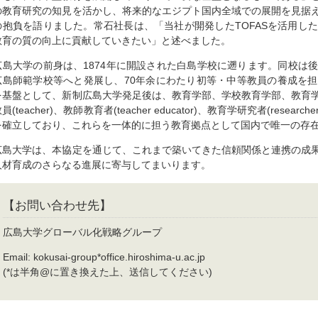
の教育研究の知見を活かし、将来的なエジプト国内全域での展開を見据
の抱負を語りました。常石社長は、「当社が開発したTOFASを活用し
教育の質の向上に貢献していきたい」と述べました。
広島大学の前身は、1874年に開設された白島学校に遡ります。同校は
広島師範学校等へと発展し、70年余にわたり初等・中等教員の養成を
を基盤として、新制広島大学発足後は、教育学部、学校教育学部、教育
員(teacher)、教師教育者(teacher educator)、教育学研究者(researc
を確立しており、これらを一体的に担う教育拠点として国内で唯一の存
広島大学は、本協定を通じて、これまで築いてきた信頼関係と連携の成
人材育成のさらなる進展に寄与してまいります。
【お問い合わせ先】
広島大学グローバル化戦略グループ
Email: kokusai-group*office.hiroshima-u.ac.jp
(*は半角@に置き換えた上、送信してください)