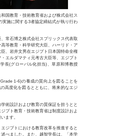
ブ共和国教育・技術教育省および株式会社ス
の実施に関する3者協定締結式が執り行わ
臣、常石博之株式会社スプリックス代表取
ァ高等教育・科学研究大臣、ハーリド・ア
大臣、岩井文男在エジプト日本国特命全権
フ・エルダマティ元考古大臣等、エジプト
学長(グローバル化担当)、草原和博教授
ade 1-6)の養成の質向上を図ることを
成の高度化を図るとともに、将来的なエジ
の学術設計および教育の質保証を担うとと
エジプト教育・技術教育省は制度設計およ
担います。
、エジプトにおける教育改革を推進すると
と述べました。また、越智学長は、「本学