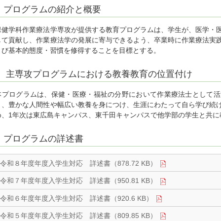
プログラムの紹介と概要
保健学科作業療法学専攻が提供する教育プログラムは、学生が、医学・
して貢献し、作業療法学の発展に寄与できるよう、卒業時に作業療法実
よび基本的態度・習慣を修得することを目標とする。
主専攻プログラムにおける教養教育の位置付け
本プログラムは、保健・医療・福祉の分野において作業療法士として活
り、豊かな人間性や幅広い教養を身につけ、生涯にわたって自ら学び続
め、1年次は東広島キャンパス、東千田キャンパスで他学部の学生と共に
プログラムの詳述書
令和８年度年度入学生対応 詳述書（878.72 KB）
令和７年度年度入学生対応 詳述書（950.81 KB）
令和６年度年度入学生対応 詳述書（920.6 KB）
令和５年度年度入学生対応 詳述書（809.85 KB）