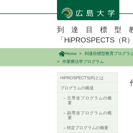
メ
イ
ン
コ
ン
到達目標型
テ
「HiPROSPECTS（R
ン
ツ
に
Home
到達目標型教育プログラム 「
移
作業療法学プログラム
動
HiPROSPECTS(R)とは
プログラムの構成
主専攻プログラムの概
要
副専攻プログラムの概
要
特定プログラムの概要