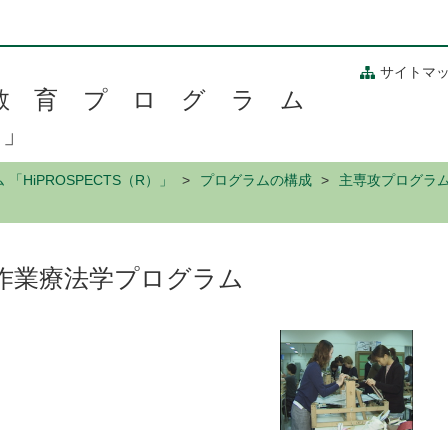
サイトマ
教育プログラム
）」
HiPROSPECTS（R）」
プログラムの構成
主専攻プログラ
作業療法学プログラム