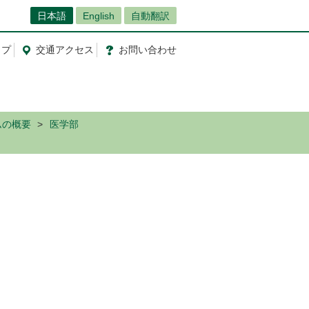
日本語
English
自動翻訳
ップ
交通
アクセス
お問
い
合
わ
せ
ムの概要
医学部