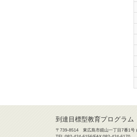
到達目標型教育プログラム 「H
〒739-8514 東広島市鏡山一丁目7番1号 
TEL:082-424-6156/FAX:082-424-6170