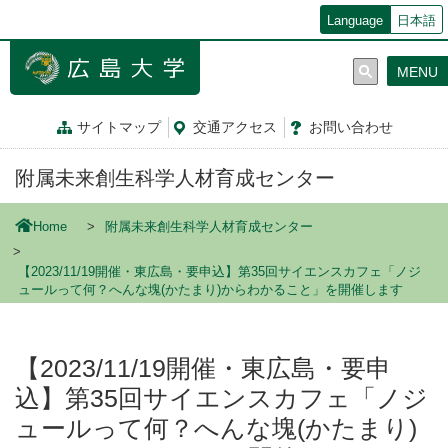
メ
Language
日本語
イ
ン
MENU
コ
ン
テ
サイトマップ
交通
アクセス
お問
い
合
わ
せ
ン
ツ
附属未来創生科学人材育成センター
に
移
動
Home
附属未来創生科学人材育成センター
【2023/11/19開催・東広島・要申込】第35回サイエンスカフェ「ノジ
ュールって何？へんな塊(かたまり)からわかること」を開催します
【2023/11/19開催・東広島・要申
込】第35回サイエンスカフェ「ノジ
ュールって何？へんな塊(かたまり)