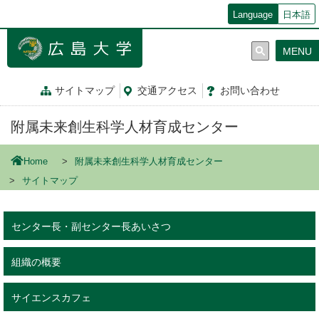
メ
Language
日本語
イ
ン
MENU
コ
ン
テ
サイトマップ
交通
アクセス
お問
い
合
わ
せ
ン
ツ
附属未来創生科学人材育成センター
に
移
動
Home
附属未来創生科学人材育成センター
サイトマップ
センター長・副センター長あいさつ
組織の概要
サイエンスカフェ