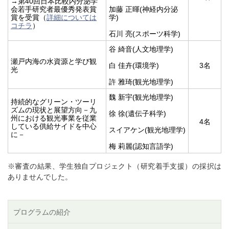
→第40回日本比較内分泌学
会若手研究者最優秀発表賞
加藤 正暉(神経内分泌
賞を受賞（
詳細については
学)
コチラ
）
石川 亮(スポーツ科学)
谷 綺音(人文地理学)
瀬戸内海の水資源と学び観
白 佳卉(環境学)
3名
光
許 雅琦(観光地理学)
魏 新宇(観光地理学)
持続的なグリーン・ツーリ
ズムの現状と展望方向－九
徐 徐(遺伝子科学)
州における観光事業を従業
4名
している供給サイドを中心
スイアケン(観光地理学)
に－
梅 莉麗(認知言語学)
※審査の結果、学生独自プロジェクト（研究着手支援）の採択は
ありませんでした。
プログラムの紹介