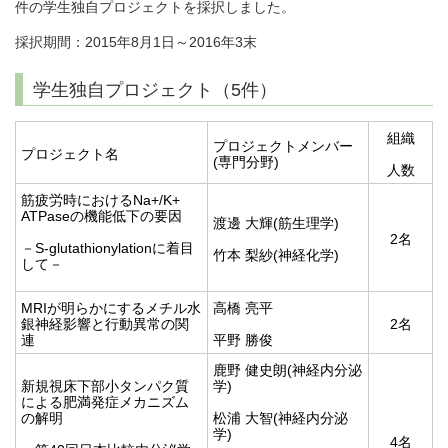
件の学生独自プロジェクトを採択しました。
採択期間：2015年8月1日～2016年3末
学生独自プロジェクト（5件）
組織
プロジェクトメンバー
プロジェクト名
(専門分野)
人数
筋疲労時におけるNa+/K+
ATPaseの機能低下の要因
渡邊 大輝(筋生理学)
2名
－S-glutathionylationに着目
竹本 梨紗(神経化学)
して－
MRIが明らかにするメチル水
高橋 亮平
銀神経影響と行動異常の関
2名
連
平野 勝俊
鹿野 健史朗(神経内分泌
新規視床下部小タンパク質
学)
による肥満発症メカニズム
の解明
松浦 大智(神経内分泌
学)
4名