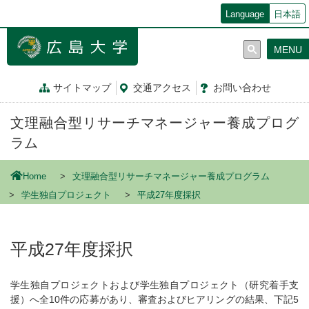
メ
Language
日本語
イ
ン
MENU
コ
ン
テ
サイトマップ
交通
アクセス
お問
い
合
わ
せ
ン
ツ
文理融合型リサーチマネージャー養成プログ
に
移
ラム
動
Home
文理融合型リサーチマネージャー養成プログラム
学生独自プロジェクト
平成27年度採択
平成27年度採択
学生独自プロジェクトおよび学生独自プロジェクト（研究着手支
援）へ全10件の応募があり、審査およびヒアリングの結果、下記5