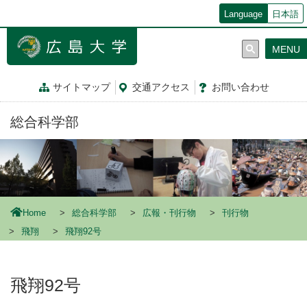
メ
Language
日本語
イ
ン
MENU
コ
ン
テ
サイトマップ
交通
アクセス
お問
い
合
わ
せ
ン
ツ
総合科学部
に
移
動
Home
総合科学部
広報・刊行物
刊行物
飛翔
飛翔92号
飛翔92号