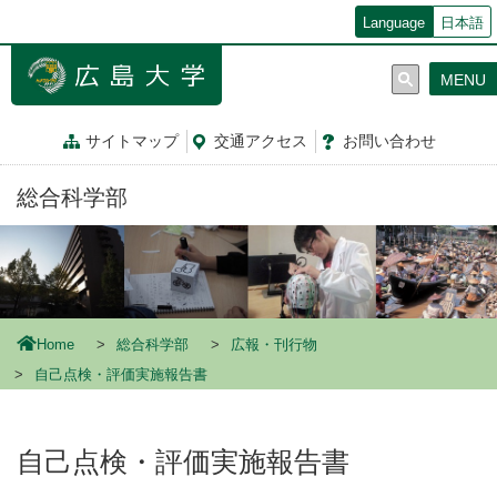
メ
Language
日本語
イ
ン
MENU
コ
ン
テ
サイトマップ
交通
アクセス
お問
い
合
わ
せ
ン
ツ
総合科学部
に
移
動
Home
総合科学部
広報・刊行物
自己点検・評価実施報告書
自己点検・評価実施報告書